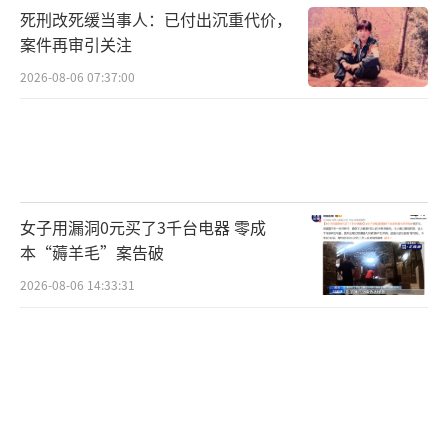
死刑改死缓当事人：已付出沉重代价，
纽约大学历史学教授陈兼指出，特朗普头
案件再审引关注
上正悬着中期选举这把“达摩克利斯之剑”，
2026-08-06 07:37:00
作为一个政治赌徒，他手中的牌比以往任何时
候都少，比任何时候都更需要中国。分析人士
认为，特朗普希望借访华转移国内负面舆论，
通过“大国外交”向不满的选民们展示所谓的
女子用漏洞0元买了3千台电器 零成
成果，以稳住不断流失的支持率。
本“薅羊毛”案告破
美国哈佛大学肯尼迪学院美亚关系教授拉
2026-08-06 14:33:31
纳·米特表示，不是中国主动要求举行这次会
晤的，是美国找过来，而中方认为“美国人主
动找来，于己更有利”。相比美国被战争、内
政拖累，中国近期的整体表现明显更稳。今年
第一季度，中国GDP增长达到5%，超出市场预