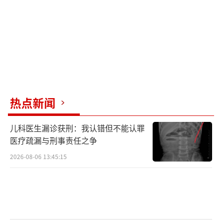
头的冲突。此外，特朗普的关税政策在国内也
遭遇打击。美国最高法院裁定其核心关税政策
违宪，后又驳回了他推迟或拒绝退还约1660亿
美元税款的申请。这迫使他寻求新的制度性替
代路径，包括强制调查、文书流程及上诉机
制，从而限制了其政府通过行政手段快速调整
政策的能力。
热点新闻
美国商务部前贸易专家费利西亚·普拉姆
儿科医生漏诊获刑：我认错但不能认罪
承认，美国仍有相当的筹码，但外界对这些筹
医疗疏漏与刑事责任之争
码的认知已经明显下降。更让白宫头疼的是，
2026-08-06 13:45:15
特朗普的海外军事行动对其“美国优先”国内
议程造成冲击，油价上涨及不受欢迎的战争情
绪正在影响美国选民，使特朗普和共和党在即
将到来的中期选举前面临的政治压力上升。