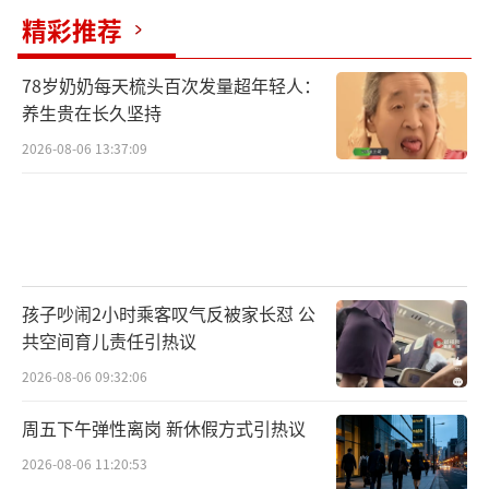
精彩推荐
期；在积极推进贸易多元化的背景下，中国202
5年贸易顺差预计将达到创纪录的1.2万亿美
78岁奶奶每天梳头百次发量超年轻人：
元；与此同时，中国在芯片与高科技自主化上
养生贵在长久坚持
的步伐也明显加快；中国的软实力也正在增
2026-08-06 13:37:09
强，而美国的软实力在特朗普的一番操作下正
在下降。
美国智库“亚洲协会政策研究所”中国分
析中心高级研究员吴国光分析称，中国强调在
孩子吵闹2小时乘客叹气反被家长怼 公
国内治理和国际战略中“保持战略定力”，这
共空间育儿责任引热议
与特朗普政府政策的极端变动和流动性形成鲜
2026-08-06 09:32:06
明对比。该报指出，从欧洲到亚洲，越来越多
周五下午弹性离岗 新休假方式引热议
人对特朗普式治理方式感到疲惫。白宫内部的
长期混乱、政策频繁变化、人事不断震荡，使
2026-08-06 11:20:53