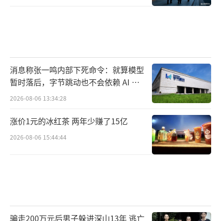
盟友和企业都难以制定长期规划。相比之下，
中国则越来越被视为一个更加稳定、可预测的
模范力量。
分析认为，如果特朗普提出过高的要求，
消息称张一鸣内部下死命令：就算模型
中方深知其在锂等战略材料方面掌握着强大的
暂时落后，字节跳动也不会依赖 AI 蒸
筹码。米特说，中国对自身国际地位的信心比
馏技术
2026-08-06 13:34:28
一年前更强，他们会认为必要时可以利用关键
涨价1元的冰红茶 两年少赚了15亿
矿产作为谈判的筹码。
（责任编辑：zhangxiaohua）
2026-08-06 15:44:44
骗走200万元后男子躲进深山13年 逃亡