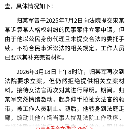
查，具体情况如下：
归某军曾于2025年7月2日向法院提交宋某
某诉袁某人格权纠纷的民事案件立案申请，但
由于他以公民身份代理且未提交合法的委托手
续，不符合民事诉讼法的相关规定，工作人员
已要求其补充完善材料。
2026年3月18日上午8时许，归某军再次到
法院要求立案，但仍然拒绝提供相关立案材
料。接待女法官再次对其进行释明。期间，归
某军突然情绪激动，起身伸手拉扯女法官的领
带，被工作人员制止。随后，他转身到法庭走
廊，煽动其他在场当事人扰乱法院工作秩序。
在场法警对其进行口头警告，但他仍不服从并
点击查看全文(剩余
38
%)