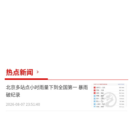
尽管曹先生一再向会员们解释，如果需要
可以随时办理退费，但大多数会员都表示不用
退费，期待店铺早日恢复营业。不仅如此，不
少会员还通过微信转账的方式，向曹先生表达
心意，希望能为孩子提供一些帮助。甚至有网
友以预充费的形式向他转账，说等孩子病好了
一定来店里尝尝。大学生、宝妈等好心人也通
过短视频了解到此事后向他伸出援手。曹先生
热点新闻
表示，等孩子病情稳定后，一定会重新开门营
北京多站点小时雨量下到全国第一 暴雨
业，不辜负会员和网友们的信任。老板因儿子
破纪录
患病停业 顾客拒绝退费 守信善举温暖人心。
2026-08-07 23:51:40
（责任编辑：0882）