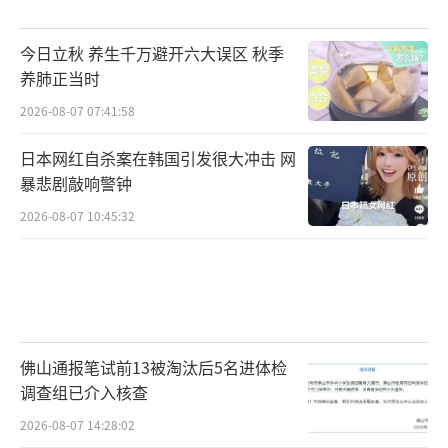
甲”医院的临床专家，因其担任通讯作者的相
关学术研究被证实存在数据或图片造假等，最
今日立秋 养生千万避开六大误区 秋季
养肺正当时
终被取消5~10年内的科技奖励、职称晋升等申
报资质，同时被追回所获科研奖励，记入科研
2026-08-07 07:41:58
诚信严重失信行为数据库，这些研究涉及妇科
日本网红自杀案在韩国引发很大冲击 网
疾病、糖尿病、肿瘤治疗等领域。国家卫健委
暴悲剧敲响警钟
还明确，对《工作方案》发布后出现的科研失
2026-08-07 10:45:32
信行为者，从严从重处理，终身禁止承担财政
性资金支持的科技活动。
但从更根本来看，有业界观点认为，学术
不端事件频发不能简单理解为少数人的故意违
佛山通报笔试前13被淘汰后5名进体检
规，也应该反思人才评价的“指挥棒”及科研
调查组已介入核查
人员规范认知不足等因素。基于此，相关主管
2026-08-07 14:28:02