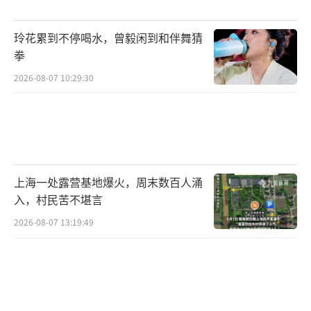
024年1月30日发表在《自然-癌症》上的有关通
过LGR4靶向激活结直肠癌铁死亡以克服获得性
玲花累到不停喝水，曾毅闲到和伴舞猜
耐药的研究，以及康某某团队2020年发表在
拳
《自然·细胞生物学》上有关骨肉瘤的肺转移
2026-08-07 10:29:30
新靶标的研究。
5月1日和5日，南开大学和中山大学已先后
启动对前述两篇论文及相关涉事人员的调查工
作。南开大学官网发布的情况说明显示：“针
上海一处露营基地爆火，周末数百人涌
对近日网络上对我校教师陈某发表的相关论文
入，村民苦不堪言
数据存疑的反映，学校高度重视，第一时间成
2026-08-07 13:19:49
立调查组，启动调查程序。”中山大学学风建
设办公室也在官微上发文表示：“针对近日网
络上对我校附属医院康某某相关学术论文图片
及数据存疑的反映，学校高度重视，现已正式