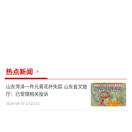
个月。解除金某某与学校高等研究院聘用关
系。
这起备受科研界关注的学术不端事件早期
是由社交媒体平台知名UP主“耿同学讲故
事”发布的视频提出质疑的。该UP主近期还公
开质疑了南开大学生命科学学院院长陈某和中
山大学肿瘤防治中心实验研究部副主任康某
热点新闻
某。根据相关高校官网信息，王某、陈某、康
某某均为国家“杰出青年基金”获得者，并均
山东菏泽一件元青花杯失踪 山东省文旅
参与了教育部“长江学者”计划。
厅：已受理相关投诉
2026-08-07 13:22:51
陈某、康某某被质疑涉嫌学术不端的论文
也均属于肿瘤治疗领域，质疑缘由包括数据编
造等。具体来说，这两篇论文分别为陈某团队2