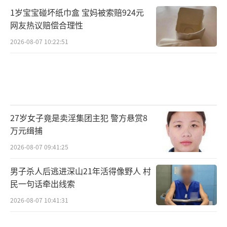
机关、高校及其他科研单位需要预防与惩治并
1岁宝宝碰坏纸巾盒 宝妈被索赔924元
举，在坚持对科研不端行为“零容忍”的同
网友热议赔偿合理性
时，还要进一步遏制学术内卷之风，深化“破
2026-08-07 10:22:51
四唯”改革。国家卫健委在前述《工作方案》
中也明确，进一步落实落细科研评价制度改革
举措，深入了解在人才评价、科技项目评审、
行业奖项评定、医疗机构评估、职称评聘中的
论文使用情况，着重理清“破四唯”的难点及
27岁女子竟是卖淫集团主犯 警方悬赏8
万元缉捕
瓶颈。
（责任编辑：zx0176）
2026-08-07 09:41:25
男子杀人后逃进深山21年活得像野人 村
民一句话牵出线索
2026-08-07 10:41:31