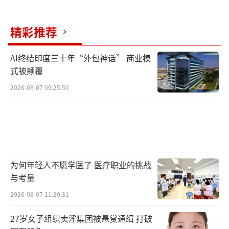
启动调查程序。”
精彩推荐
一直以来，生物科学和医学研究领域，尤
其是癌症研究等热门细分赛道，是国际科研界
AI终结印度三十年“外包神话” 商业模
式被颠覆
公认的学术不端“重灾区”。今年2月，国家卫
2026-08-07 09:25:50
健委印发的《加强医学科研诚信专项治理的工
作方案》提出，力争用3年时间扭转卫生健康领
域存在的科研诚信不良风气。为此，该委加大
科研失信行为惩处力度，同时拓展了问题论文
主动监测范围，加强外文期刊撤稿论文主动监
为何年轻人不愿学医了 医疗职业的挑战
测。
与考量
2026-08-07 11:20:31
卫健系统外，对于发生在国际期刊上、有
关自然科学（包括生命科学在内）领域的学术
27岁女子组织卖淫集团被悬赏通缉 打破