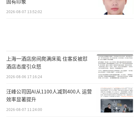
不端行为，也是科技部门的惩治焦点。去年11
固有印象
月底，科技部会同有关部门部署开展学术不端
2026-08-07 13:52:02
撤稿论文专项整治行动，严肃开展调查和处
理，并加强处理结果通报，强化警示震慑作
用。此外，国家自然科学基金委员会近年来也
持续加大对科研不端违规行为的查处力度，并
上海一酒店房间爬满床虱 住客反被怼
先后公开通报多起典型案件，这些典型案件同
酒店态度引众怒
样包括生命科学和医学领域。
2026-08-06 17:16:24
类似于前述同济大学的处理结果，即强化
汪峰公司因AI从1100人减到400人 运营
对失信论文第一作者及通讯作者的惩戒力度并
效率显著提升
对其实施有关职务、职称、科技奖励和项目申
2026-08-07 11:24:00
报相关的联合惩戒，并非孤例。根据国家卫健
委4月发布的“关于部分科研失信行为的公开通
报（第一批）”，天津、山东等多地“大三