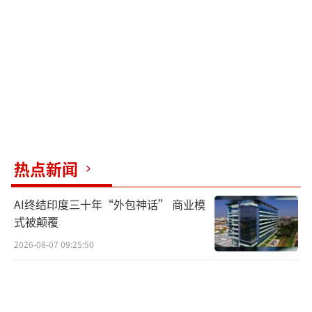
器”的保健品更实在。动起来，别让身体“生
锈”：不用逼她跳高强度的广场舞，饭后散散
步、打打太极、做做简单的拉伸，既能活动筋
骨又能改善睡眠。情绪放松，比吃补药更养
人：妈妈们总习惯把压力和情绪藏起来，多陪
她聊聊天，鼓励她去跳广场舞、和老姐妹聚
会，心情好了，身体的免疫力也会跟着变强。
热点新闻
爱她，就别让“体检”变成“体检报告压
AI终结印度三十年“外包神话” 商业模
箱底”。很多妈妈都怕体检，觉得“不查就没
式被颠覆
病”，可定期体检、早筛查早干预，才是守护
2026-08-07 09:25:50
健康的第一道防线。每年一次的常规体检别偷
懒，妇科检查、骨密度检测、血压血糖监测，
这些针对中老年女性的项目一定要提醒她按时