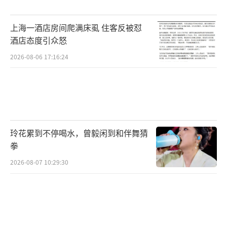
做。把体检报告收好，有异常及时就医，别让
小问题拖成大麻烦。妈妈的健康从来都不是她
上海一酒店房间爬满床虱 住客反被怼
一个人的事。我们多懂一点科学的健康知识，
酒店态度引众怒
多陪她聊一聊那些被忽略的身体信号，就能让
2026-08-06 17:16:24
她的晚年少一点焦虑，多一点踏实。这个母亲
节，别只送一束花，不如和她一起，把健康的
底气装进每一天里。母亲节送妈妈一份科学真
相 破解养生误区。
（责任编辑：0882）
玲花累到不停喝水，曾毅闲到和伴舞猜
拳
2026-08-07 10:29:30