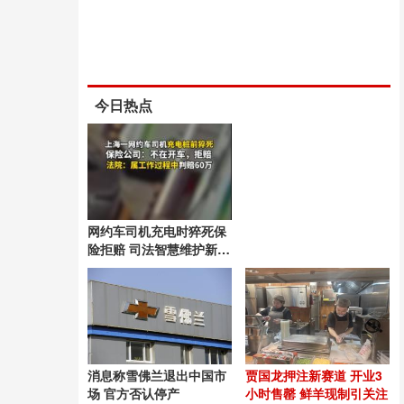
今日热点
网约车司机充电时猝死保
险拒赔 司法智慧维护新业
态劳动者权益
消息称雪佛兰退出中国市
贾国龙押注新赛道 开业3
场 官方否认停产
小时售罄 鲜羊现制引关注