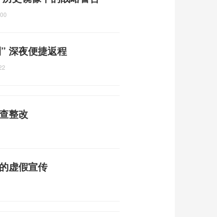
:00
” 深夜便捷返程
22
自查整改
普的虚假宣传