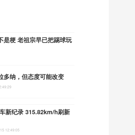
不是梗 老祖宗早已把踢球玩
拉多纳，但态度可能改变
2:49:29
新纪录 315.82km/h刷新
15 12:49:05