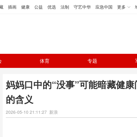
藏
插画
健康
公益
优选
法制
守艺中华
应急中国
更多
会
体育
专题
妈妈口中的“没事”可能暗藏健康
的含义
2026-05-10 21:11:27
新浪