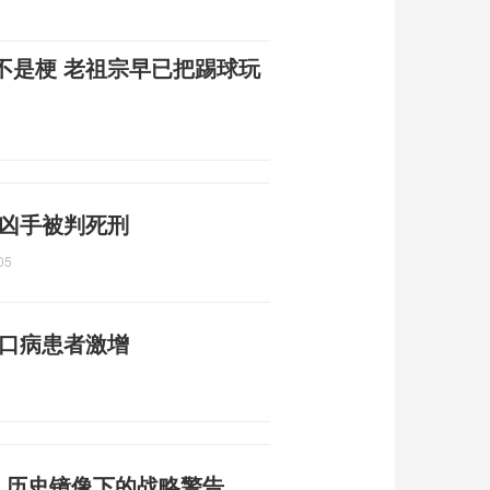
不是梗 老祖宗早已把踢球玩
 凶手被判死刑
05
足口病患者激增
 历史镜像下的战略警告