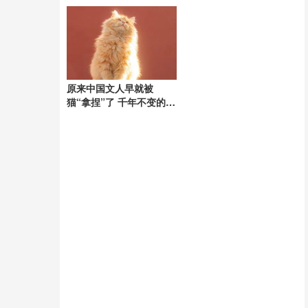
原来中国文人早就被
猫“拿捏”了 千年不变的猫
奴情结