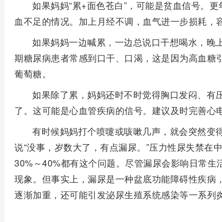
如果妈妈“累+面色苍白”，可能是贫血信号。
血不足的情况。加上月经不调，血气进一步损耗，
如果妈妈一边喊累，一边总说口干想喝水，晚
期糖尿病患者常感到口干、口渴，这是因为高血糖
葡萄糖。
如果除了累，妈妈还时不时觉得胸口发闷、有
了。这可能是心血管疾病的信号。建议及时完善心
有时候妈妈打个喷嚏或咳嗽几声，就会突然变
说“没事，岁数大了，有点漏尿。”压力性尿失禁在
30%～40%都有这个问题。尽管漏尿会影响日常
现象。但事实上，漏尿是一种盆底功能障碍性疾病
逐渐加重，还可能引发泌尿生殖系统感染等一系列