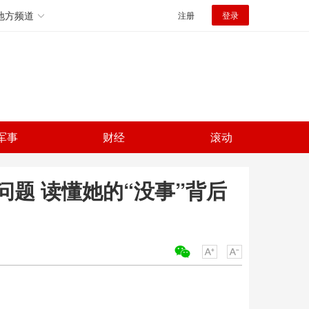
地方频道
注册
登录
军事
财经
滚动
问题 读懂她的“没事”背后
关键词：