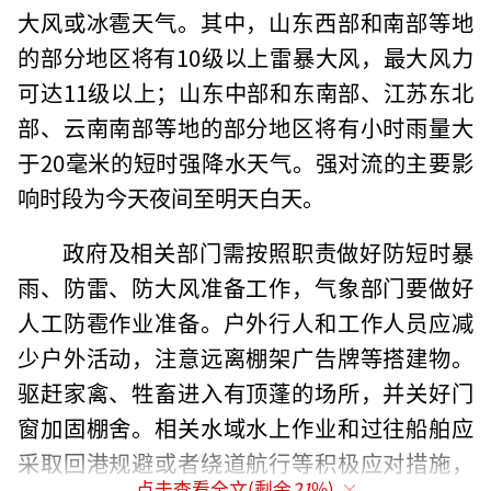
大风或冰雹天气。其中，山东西部和南部等地
的部分地区将有10级以上雷暴大风，最大风力
可达11级以上；山东中部和东南部、江苏东北
部、云南南部等地的部分地区将有小时雨量大
于20毫米的短时强降水天气。强对流的主要影
响时段为今天夜间至明天白天。
政府及相关部门需按照职责做好防短时暴
雨、防雷、防大风准备工作，气象部门要做好
人工防雹作业准备。户外行人和工作人员应减
少户外活动，注意远离棚架广告牌等搭建物。
驱赶家禽、牲畜进入有顶蓬的场所，并关好门
窗加固棚舍。相关水域水上作业和过往船舶应
采取回港规避或者绕道航行等积极应对措施，
点击查看全文(剩余
21
%)