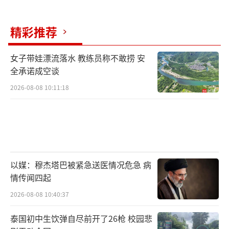
精彩推荐
女子带娃漂流落水 教练员称不敢捞 安
全承诺成空谈
2026-08-08 10:11:18
以媒：穆杰塔巴被紧急送医情况危急 病
情传闻四起
2026-08-08 10:40:37
泰国初中生饮弹自尽前开了26枪 校园悲