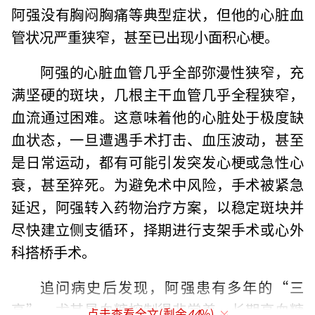
阿强没有胸闷胸痛等典型症状，但他的心脏血
管状况严重狭窄，甚至已出现小面积心梗。
阿强的心脏血管几乎全部弥漫性狭窄，充
满坚硬的斑块，几根主干血管几乎全程狭窄，
血流通过困难。这意味着他的心脏处于极度缺
血状态，一旦遭遇手术打击、血压波动，甚至
是日常运动，都有可能引发突发心梗或急性心
衰，甚至猝死。为避免术中风险，手术被紧急
延迟，阿强转入药物治疗方案，以稳定斑块并
尽快建立侧支循环，择期进行支架手术或心外
科搭桥手术。
追问病史后发现，阿强患有多年的“三
高”，尤其是血糖控制得非常差。长期高血糖
点击查看全文(剩余
44
%)