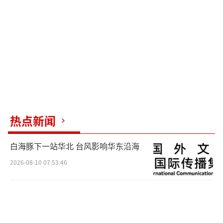
北干派出所辅警到场后，记者看到了店内
的监控，确认了小赵所说的骨碟掉落在他们脚
下以及随后的追逐过程。商场物业工作人员也
证实了当时的情况，表示双方在出门时已经开
始动手，女孩倒地，男孩被踢了几脚。整个过
程大约持续了三五分钟。警方已经介入调查，
小赵被殴打的事情已行政立案。
热点新闻
（责任编辑：zx0001）
白海豚下一站华北 台风影响华东沿海
2026-08-10 07:53:46