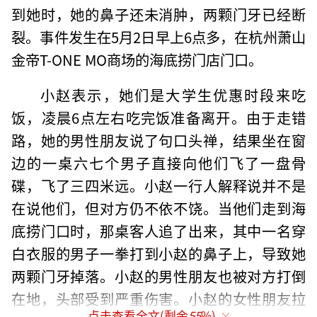
到她时，她的鼻子还未消肿，两颗门牙已经断
裂。事件发生在5月2日早上6点多，在杭州萧山
金帝T-ONE MO商场的海底捞门店门口。
小赵表示，她们是大学生优惠时段来吃
饭，凌晨6点左右吃完饭准备离开。由于走错
路，她的男性朋友说了句口头禅，结果坐在窗
边的一桌六七个男子直接向他们飞了一盘骨
碟，飞了三四米远。小赵一行人解释说并不是
在说他们，但对方仍不依不饶。当他们走到海
底捞门口时，那桌客人追了出来，其中一名穿
白衣服的男子一拳打到小赵的鼻子上，导致她
两颗门牙掉落。小赵的男性朋友也被对方打倒
在地，头部受到严重伤害。小赵的女性朋友拉
点击查看全文(剩余
55
%)