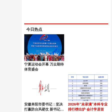
今日热点
宁夏运动会开幕 万众期待
体育盛会
安徽阜阳市委书记：坚决
2026年“未录满”本科专业
打赢防台风硬仗 新书记上
排行榜出炉 会计学居首