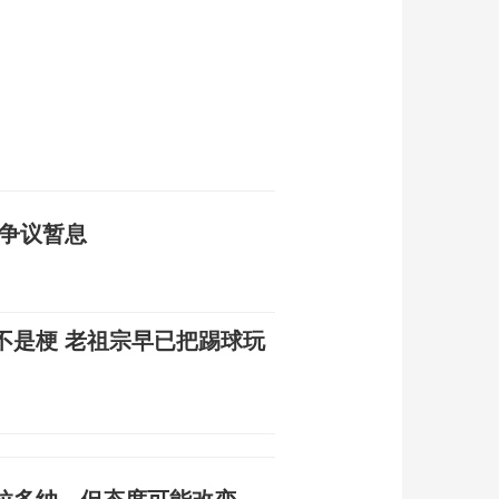
标争议暂息
不是梗 老祖宗早已把踢球玩
拉多纳，但态度可能改变