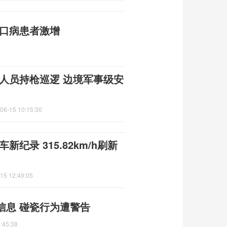
足口病患者激增
人员持枪巡逻 边境军事级安
06-15 10:15:30
新纪录 315.82km/h刷新
15 12:49:05
信息 碰瓷行为遭警告
:45:38