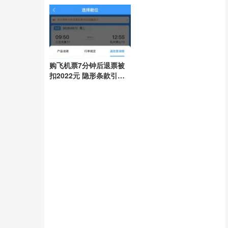
任引领抗灾
购飞机票7分钟后退票被
扣2022元 隐形条款引争
议