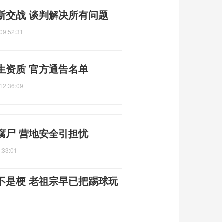
斯交战 谈判解决所有问题
09:52:31
生资质 官方通告名单
12:36:09
腐尸 营地安全引担忧
:33:01
不是梗 老祖宗早已把踢球玩