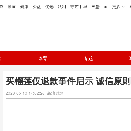
藏
插画
健康
公益
优选
法制
守艺中华
应急中国
更多
会
体育
专题
买榴莲仅退款事件启示 诚信原
2026-05-10 14:02:26
新浪财经