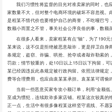
我们习惯性将监督的目光对准卖家的同时，也
家数量不大，但对整个电商环境的破坏不容忽视。
是程某不惜代价也要维护自己的商誉，不吃哑巴亏
数额小而置之不管，事关社会公序良俗的事，数额
在很多人看来，卖家程某有点“轴”，为了190元
某来说，这不仅是拒绝被恶意敲诈，更是捍卫自身
条规定，盗窃、诈骗、哄抢、抢夺或者敲诈勒索的，处
罚款；情节较重的，处10日以上15日以下拘留，可
某已经因违反此条规定被行政拘留。依照法律规定
费等合理费用，也应由袁某某承担。袁某某可谓偷
当前一些恶意买家专攻小额订单，利用“金额低
至成为惯犯，连续欺诈多家店铺。程某这次较真的
正一点，生活中有很多像程某这样坚守底线、不愿