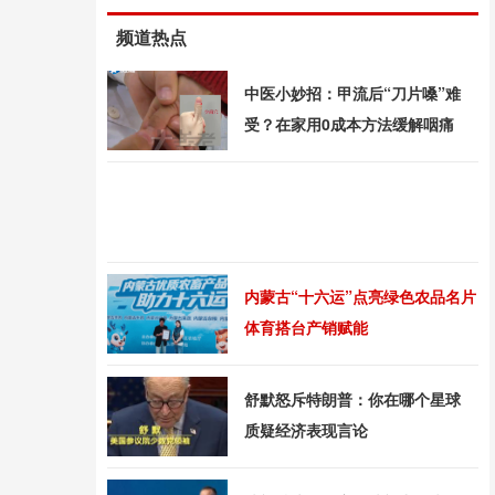
频道热点
中医小妙招：甲流后“刀片嗓”难
受？在家用0成本方法缓解咽痛
内蒙古“十六运”点亮绿色农品名片
体育搭台产销赋能
舒默怒斥特朗普：你在哪个星球
质疑经济表现言论