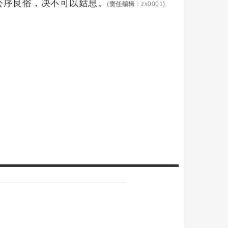
公序良俗，决不可以姑息。
(
责任编辑
：zx0001)