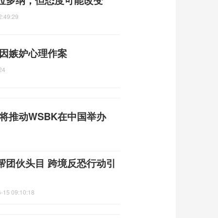
2:49:29
 因嫉妒心理作案
24
人将推动WSBK在中国举办
帮团伙头目 跨境反恐行动引
-15 09:10:18