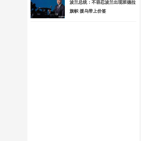
波兰总统：不容忍波兰出现班德拉
旗帜 援乌带上价签