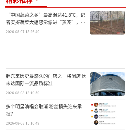
“中国蔬菜之乡”最高温达41.8℃，记
者实探蔬菜大棚感觉像进“蒸笼”，有
村民称只能凌晨两点起来干活
2026-08-07 13:26:40
胖东来历史最悠久的门店之一将闭店 因
未达国际一流品质标准
2026-08-08 13:10:50
多个明星演唱会取消 粉丝损失谁来承
担？
2026-08-08 15:10:49