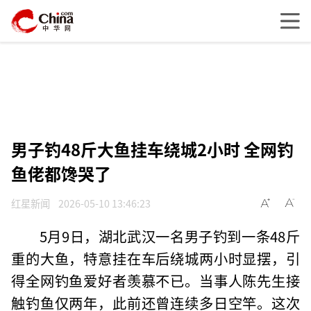
男子钓48斤大鱼挂车绕城2小时 全网钓
鱼佬都馋哭了
红星新闻
2026-05-10 13:46:23
5月9日，湖北武汉一名男子钓到一条48斤
重的大鱼，特意挂在车后绕城两小时显摆，引
得全网钓鱼爱好者羡慕不已。当事人陈先生接
触钓鱼仅两年，此前还曾连续多日空竿。这次