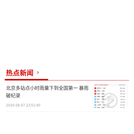
好的朋友。看到他离开西汉姆联，大家都很伤
心，但他在阿森纳的表现证明了自己的实力，
现在被视为世界上最好的中场球员之一。他总
是对自己提出更高的要求，是一名极其优秀的
球员。”
鲍恩还提到赖斯作为队长带领球队捧起欧
协联冠军奖杯时的情景，认为他会受到热烈欢
热点新闻
迎，因为人们既尊重他作为球员的能力，也敬
重他的人品。不过，在比赛中，西汉姆联不会
北京多站点小时雨量下到全国第一 暴雨
祝他好运，因为他们想赢球。
破纪录
（责任编辑：zhangxiao
2026-08-07 23:51:40
hua）