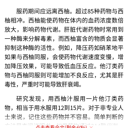
服药期间应远离西柚。超过85种药物与西
柚相冲。西柚能使药物在体内的血药浓度数倍
放大，影响药物代谢。肝脏代谢药物时常用到
一种酶来分解毒素，而西柚富含的物质会显著
抑制这种酶的活性。例如，降压药如硝苯地平
如果与西柚同服，会使药物代谢速度变慢，增
加降压效果，可能导致低血压反应。他汀类药
物与西柚同服则可能增加不良反应，尤其是肝
毒性，严重时可能导致肝衰竭。
研究发现，用西柚汁服用一片他汀类药
物，相当于用水服用12到15片。对于非专业人
士来说，记住这些药物并不容易。简单判断的
方法是查阅说明书，如果药物通过3A4酶代谢，
点击查看全文(剩余
60
%)