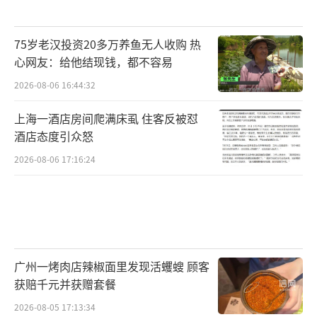
75岁老汉投资20多万养鱼无人收购 热
心网友：给他结现钱，都不容易
2026-08-06 16:44:32
上海一酒店房间爬满床虱 住客反被怼
酒店态度引众怒
2026-08-06 17:16:24
广州一烤肉店辣椒面里发现活蠼螋 顾客
获赔千元并获赠套餐
2026-08-05 17:13:34