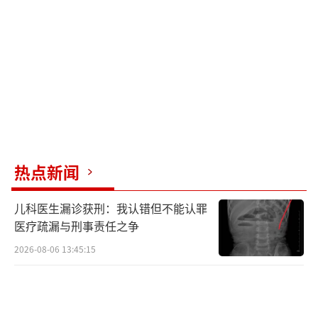
过敏体质人群在服药期间应避免饮酒。头
孢类药物与酒精同服会导致双硫仑样反应，表
现为面色潮红、呼吸困难、恶心呕吐等，严重
时甚至休克或死亡。其他抗生素如替硝唑、甲
硝唑及呋喃妥因，以及一些降糖药如格列齐特
也会引起类似反应。过敏体质者对酒精耐受度
极低，服药期间最好滴酒不沾。
热点新闻
此外，含酒精成分的药物如十滴水、藿香
儿科医生漏诊获刑：我认错但不能认罪
正气水，与抗菌药物合用时也可能诱发过敏反
医疗疏漏与刑事责任之争
应。因此，患者在服用这些药物时应特别注
2026-08-06 13:45:15
意。
（责任编辑：zx0176）