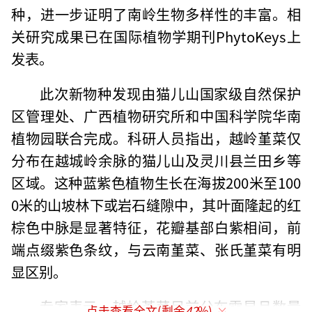
种，进一步证明了南岭生物多样性的丰富。相
关研究成果已在国际植物学期刊PhytoKeys上
发表。
此次新物种发现由猫儿山国家级自然保护
区管理处、广西植物研究所和中国科学院华南
植物园联合完成。科研人员指出，越岭堇菜仅
分布在越城岭余脉的猫儿山及灵川县兰田乡等
区域。这种蓝紫色植物生长在海拔200米至100
0米的山坡林下或岩石缝隙中，其叶面隆起的红
棕色中脉是显著特征，花瓣基部白紫相间，前
端点缀紫色条纹，与云南堇菜、张氏堇菜有明
显区别。
专家表示，越岭堇菜目前分布零星且数量
点击查看全文(剩余
42
%)