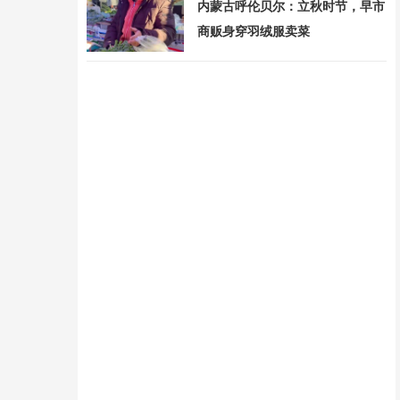
内蒙古呼伦贝尔：立秋时节，早市
商贩身穿羽绒服卖菜