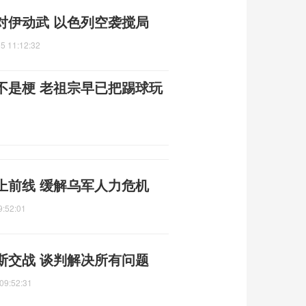
对伊动武 以色列空袭搅局
5 11:12:32
不是梗 老祖宗早已把踢球玩
上前线 缓解乌军人力危机
9:52:01
斯交战 谈判解决所有问题
09:52:31