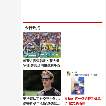
今日热点
韩警方搜查韩足协获大量
物证 聚焦洪明甫选聘争议
美法院认定社交平台Meta
立秋的第一杯奶茶又爆单
伤害青少年 创纪录罚款
了 仪式感满满