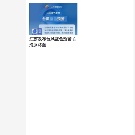
9.42亿
江苏发布台风蓝色预警 白
海豚将至