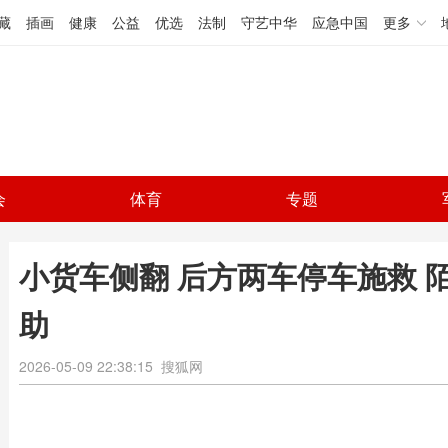
藏
插画
健康
公益
优选
法制
守艺中华
应急中国
更多
会
体育
专题
小货车侧翻 后方两车停车施救 
助
2026-05-09 22:38:15
搜狐网