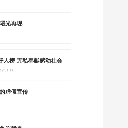
平曙光再现
好人榜 无私奉献感动社会
12:31:11
普的虚假宣传