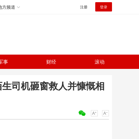
地方频道
注册
登录
军事
财经
滚动
陌生司机砸窗救人并慷慨相
关键词：