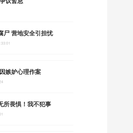
标争议暂息
腐尸 营地安全引担忧
:33:01
 因嫉妒心理作案
24
无所畏惧！我不犯事
01