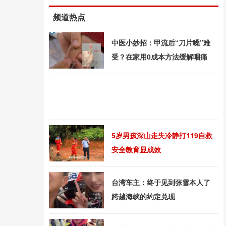
频道热点
中医小妙招：甲流后“刀片嗓”难
受？在家用0成本方法缓解咽痛
5岁男孩深山走失冷静打119自救
安全教育显成效
台湾车主：终于见到张雪本人了
跨越海峡的约定兑现