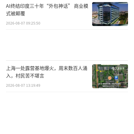
AI终结印度三十年“外包神话” 商业模
化营收结构，但也容易流失价格敏感用户，倒
式被颠覆
逼品牌平衡定价、优惠与运营成本。
（责任编辑：0
2026-08-07 09:25:50
882）
上海一处露营基地爆火，周末数百人涌
入，村民苦不堪言
2026-08-07 13:19:49