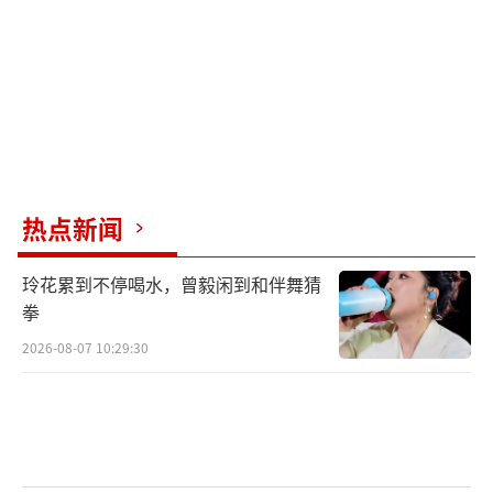
除了老乡鸡外，其他连锁餐饮品牌也在涨
价。自2025年12月15日起，麦当劳部分餐品价
格增加了0.5到1元。今年1月26日，肯德基部分
外送产品的价格也有所上调，平均调整金额为
0.8元。肯德基方面表示，这是为了应对运营成
本的变化，保持稳定健康的经营。此外，肯德
基全国餐厅自2026年4月20日起，糖醋酱和甜
热点新闻
辣酱改为收费产品，每包1.2元。
玲花累到不停喝水，曾毅闲到和伴舞猜
知名战略定位专家詹军豪指出，连锁餐饮
拳
集体涨价的原因主要是食材、人力、租金及物
2026-08-07 10:29:30
流成本持续走高，叠加外卖平台补贴退潮和佣
金抽成压力增大。集中在外卖领域，因其含配
送、包装等额外履约成本，且不轻易触动堂食
客流。对企业而言，这可以缓解利润承压、优