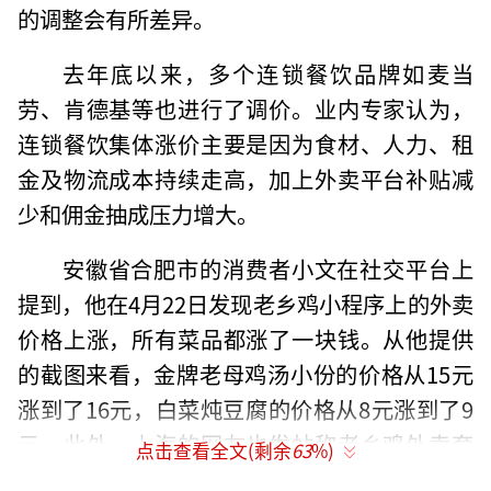
的调整会有所差异。
去年底以来，多个连锁餐饮品牌如麦当
劳、肯德基等也进行了调价。业内专家认为，
连锁餐饮集体涨价主要是因为食材、人力、租
金及物流成本持续走高，加上外卖平台补贴减
少和佣金抽成压力增大。
安徽省合肥市的消费者小文在社交平台上
提到，他在4月22日发现老乡鸡小程序上的外卖
价格上涨，所有菜品都涨了一块钱。从他提供
的截图来看，金牌老母鸡汤小份的价格从15元
涨到了16元，白菜炖豆腐的价格从8元涨到了9
元。此外，上海的网友也发帖称老乡鸡外卖套
点击查看全文(剩余
63
%)
餐价格较之前更贵，其中“营养师推荐随心