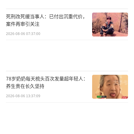
者在预订时产生误判，这种行为属于引人误解
的商业宣传。被误导的消费者有权依法维权，
死刑改死缓当事人：已付出沉重代价，
甚至可以主张退一赔三。消费者也可以向市场
案件再审引关注
监管部门投诉举报，由行政机关依法查处此类
2026-08-06 07:37:00
违规行为。
（责任编辑：0882）
78岁奶奶每天梳头百次发量超年轻人：
养生贵在长久坚持
2026-08-06 13:37:09