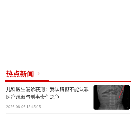
够细化，导致加盟商可能通过简单的改名来降
低成本。同时，品牌方维权成本高、收益低，
导致维权动力不足。
高广童指出，“李鬼”酒店涉嫌构成商标
侵权及不正当竞争。根据商标法规定，未经权
利人许可，在同种服务上使用与注册商标近似
且易造成混淆的标识，侵犯注册商标专用权。
热点新闻
此外，若酒店门店改名后仍继续使用原品牌特
有的装潢，使公众产生误认，则可能构成反不
儿科医生漏诊获刑：我认错但不能认罪
正当竞争法禁止的混淆行为。
医疗疏漏与刑事责任之争
2026-08-06 13:45:15
对于被误导入住“李鬼”酒店的消费者，
高广童表示，若酒店加盟到期后以去偏旁笔画
方式改名并保留原品牌装潢，足以让普通消费