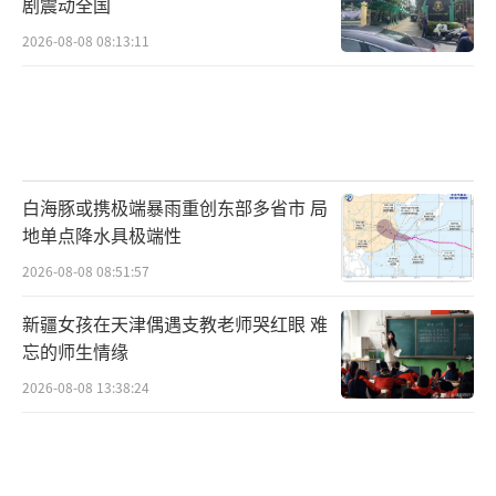
剧震动全国
极端天气的准备，合理安排生活作息，照顾好
2026-08-08 08:13:11
老人和孩子，就算夏天再热，也能安稳度过整
个酷暑季节。
（责任编辑：0882）
白海豚或携极端暴雨重创东部多省市 局
地单点降水具极端性
2026-08-08 08:51:57
新疆女孩在天津偶遇支教老师哭红眼 难
忘的师生情缘
2026-08-08 13:38:24