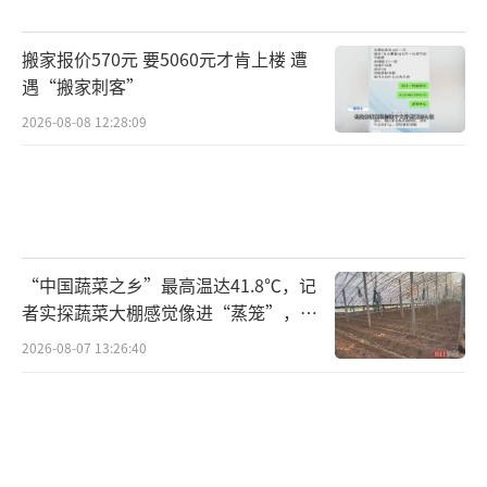
对于普通老百姓来说，最直接的影响是用
搬家报价570元 要5060元才肯上楼 遭
电负荷大增，夏天空调几乎全天不停，家庭电
遇“搬家刺客”
费开支增加；电网压力变大，极端高温时段部
2026-08-08 12:28:09
分地区可能出现限电、错峰用电的情况。身体
健康风险升高，老人、小孩、体质偏弱的人容
易出现中暑、头晕、胸闷等不适，心脑血管疾
病、呼吸道疾病的诱发概率上升。持续高温干
“中国蔬菜之乡”最高温达41.8℃，记
旱会影响农作物生长，蔬菜、瓜果产量和品质
者实探蔬菜大棚感觉像进“蒸笼”，有
受影响，夏季果蔬价格可能小幅上涨。户外工
村民称只能凌晨两点起来干活
2026-08-07 13:26:40
作者、建筑工人、环卫、快递外卖小哥，夏季
工作环境更加辛苦，高温作业中暑风险加大。
虽然今年夏天大概率更热，但也有应对措
施。气象部门会提前发布高温预警、暴雨预