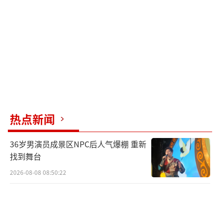
月开始热，9月慢慢转凉；今年5月已经提前入
夏，等到入伏之后，高温会层层加码，一直持
续到9月中下旬才会慢慢回落。极端高温范围更
广、强度更大，我国中东部、华北、黄淮、江
南、华南大片区域都会出现持续性35℃到38℃
的高温天气，不少城市会频繁冲击40℃高温
线。晚上温度也降不下来，昼夜温差变小，晚
上闷热难耐，开空调成了常态，很容易出现闷
热点新闻
热、桑拿天模式。
36岁男演员成景区NPC后人气爆棚 重新
降雨分布不均，旱涝分化明显。有的地方
找到舞台
长期高温少雨，出现气象干旱，农田缺水、庄
2026-08-08 08:50:22
稼受旱，森林防火压力加大；有的地方则容易
出现短时强降雨、雷暴大风、冰雹等强对流天
气，天气变化剧烈。