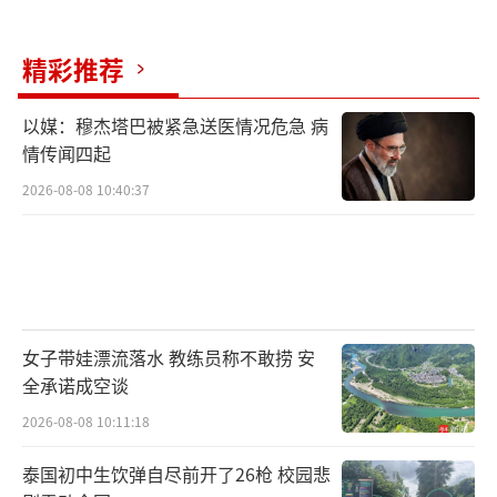
警，预判天气变化；各地也会提前做好防暑、
精彩推荐
防汛、抗旱、保供电的各项准备，降低极端天
气带来的影响。普通人自己也要提前做好应对
以媒：穆杰塔巴被紧急送医情况危急 病
准备，尽量避开中午高温时段出门，出门做好
情传闻四起
防晒，家里常备藿香正气水、清凉油、降温饮
2026-08-08 10:40:37
品，多喝水，少喝冰水冷饮，避免忽冷忽热引
发身体不适。家里老人小孩尽量减少长时间户
外活动，保持室内通风，合理使用空调，温度
不要调得太低，避免温差过大感冒生病。户外
工作者要合理安排作息，避开正午最热时段，
女子带娃漂流落水 教练员称不敢捞 安
全承诺成空谈
轮流休息，及时补水防暑。
2026-08-08 10:11:18
天气变化我们无法改变，但可以提前防
泰国初中生饮弹自尽前开了26枪 校园悲
范、从容应对。只要提前做好防暑、防雨、防