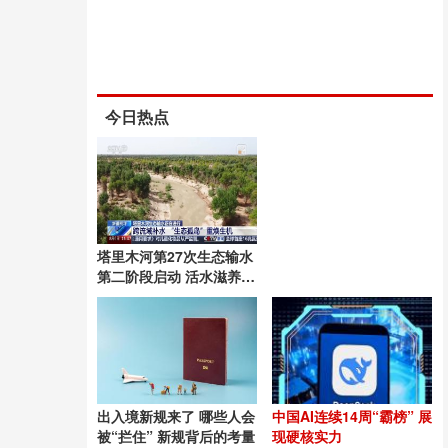
今日热点
塔里木河第27次生态输水
第二阶段启动 活水滋养绿
洲
出入境新规来了 哪些人会
中国AI连续14周“霸榜” 展
被“拦住” 新规背后的考量
现硬核实力