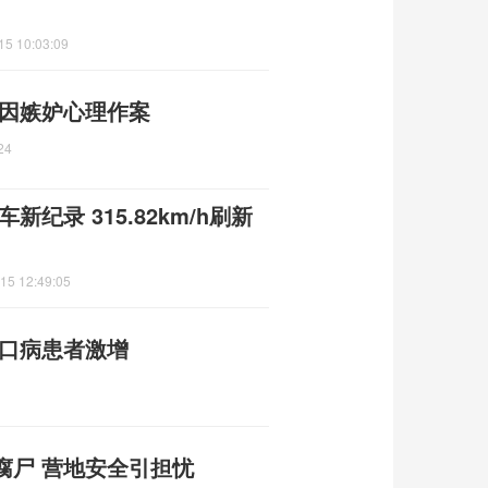
15 10:03:09
 因嫉妒心理作案
24
新纪录 315.82km/h刷新
15 12:49:05
足口病患者激增
腐尸 营地安全引担忧