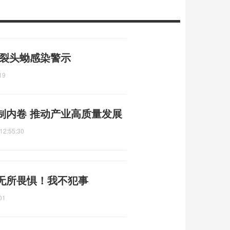
 裂头蚴感染警示
19
制内卷 推动产业高质量发展
12:55:30
无所畏惧！我不犯事
01