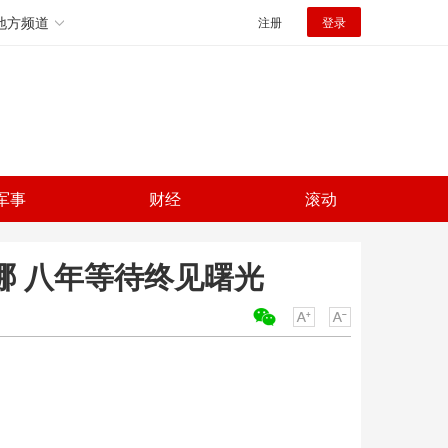
地方频道
注册
登录
军事
财经
滚动
哪 八年等待终见曙光
关键词：