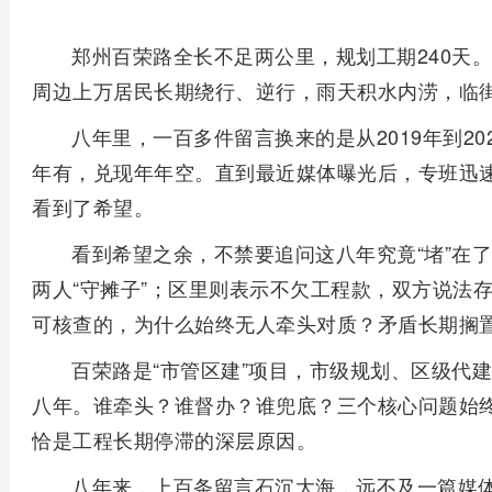
郑州百荣路全长不足两公里，规划工期240天
周边上万居民长期绕行、逆行，雨天积水内涝，临
八年里，一百多件留言换来的是从2019年到20
年有，兑现年年空。直到最近媒体曝光后，专班迅
看到了希望。
看到希望之余，不禁要追问这八年究竟“堵”在
两人“守摊子”；区里则表示不欠工程款，双方说法
可核查的，为什么始终无人牵头对质？矛盾长期搁
百荣路是“市管区建”项目，市级规划、区级代
八年。谁牵头？谁督办？谁兜底？三个核心问题始
恰是工程长期停滞的深层原因。
八年来，上百条留言石沉大海，远不及一篇媒