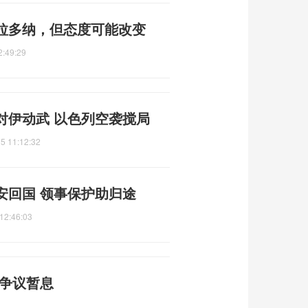
拉多纳，但态度可能改变
2:49:29
对伊动武 以色列空袭搅局
5 11:12:32
安回国 领事保护助归途
12:46:03
标争议暂息