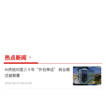
为。一经发现查实，将永久下线，并要求各平
台提醒司机不要有类似行为。
三亚市旅游和文化广电体育局工作人员表
示，当地对司机诱导消费现象一直予以打击。
至于皮皮虾事件，目前还未收到市场监管部门
的最终结果，将以市监局回复意见为准。
热点新闻
三亚市市场监督管理局工作人员回应称，
该事件还在调查中，如果有最新情况，会积极
AI终结印度三十年“外包神话” 商业模
回应社会关切。
（责任编辑：zx0001）
式被颠覆
2026-08-07 09:25:50