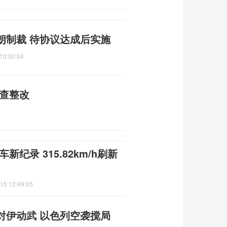
朗制裁 待协议达成后实施
10:00:04
自查整改
新纪录 315.82km/h刷新
15 12:49:05
对伊动武 以色列空袭搅局