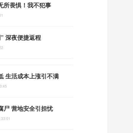
无所畏惧！我不犯事
01
” 深夜便捷返程
22
低 生活成本上涨引不满
0:45
腐尸 营地安全引担忧
:33:01