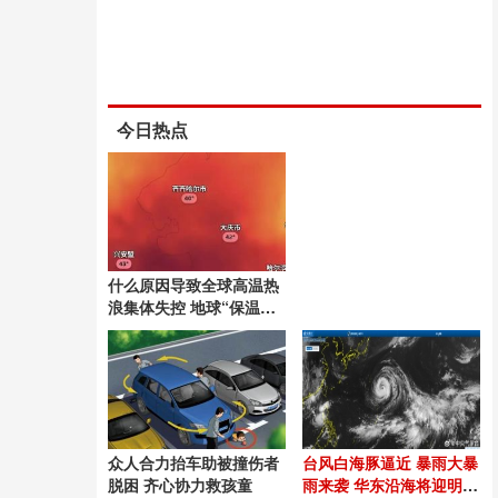
今日热点
什么原因导致全球高温热
浪集体失控 地球“保温
毯”过厚引发连锁反应
众人合力抬车助被撞伤者
台风白海豚逼近 暴雨大暴
脱困 齐心协力救孩童
雨来袭 华东沿海将迎明显