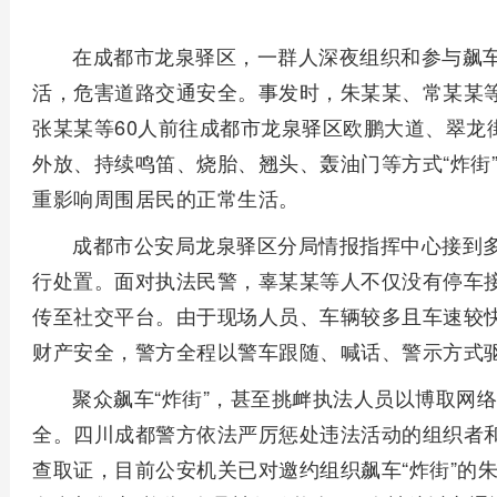
在成都市龙泉驿区，一群人深夜组织和参与飙车
活，危害道路交通安全。事发时，朱某某、常某某
张某某等60人前往成都市龙泉驿区欧鹏大道、翠龙
外放、持续鸣笛、烧胎、翘头、轰油门等方式“炸街
重影响周围居民的正常生活。
成都市公安局龙泉驿区分局情报指挥中心接到
行处置。面对执法民警，辜某某等人不仅没有停车
传至社交平台。由于现场人员、车辆较多且车速较
财产安全，警方全程以警车跟随、喊话、警示方式
聚众飙车“炸街”，甚至挑衅执法人员以博取网
全。四川成都警方依法严厉惩处违法活动的组织者
查取证，目前公安机关已对邀约组织飙车“炸街”的朱