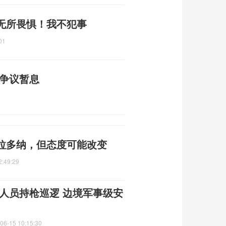
无所畏惧！我不犯事
01
标争议暂息
拉多纳，但态度可能改变
2:49:29
人员持枪巡逻 边境军事级安
06-15 10:15:30