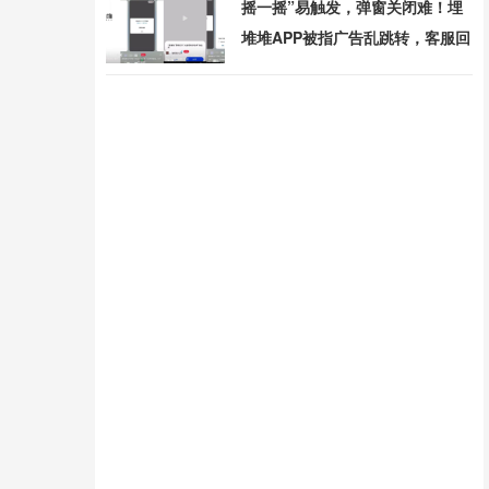
摇一摇”易触发，弹窗关闭难！埋
堆堆APP被指广告乱跳转，客服回
应