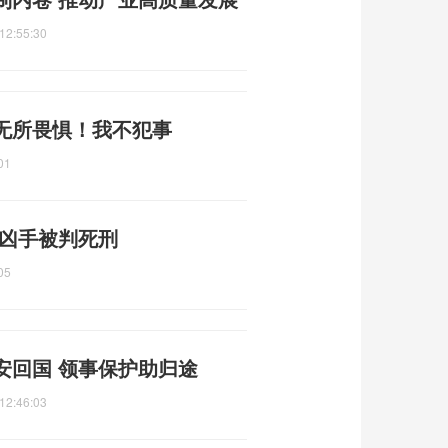
12:55:30
无所畏惧！我不犯事
01
 凶手被判死刑
05
安回国 领事保护助归途
12:46:03