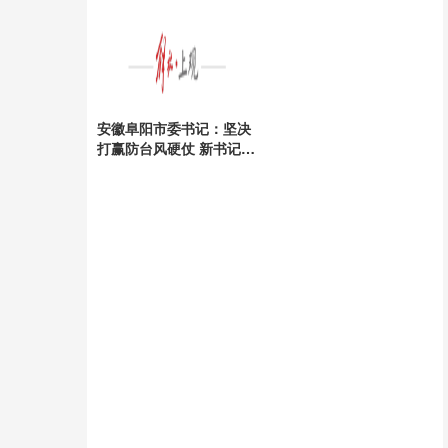
安全
安徽阜阳市委书记：坚决
打赢防台风硬仗 新书记上
任引领抗灾