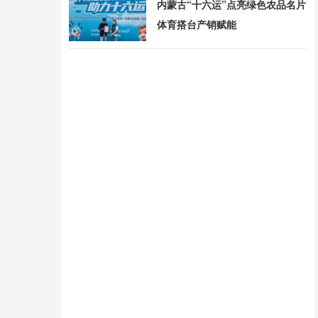
内蒙古“十六运”点亮绿色农品名片
体育搭台产销赋能