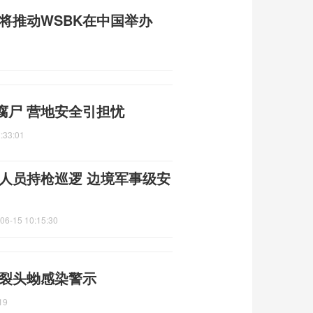
人将推动WSBK在中国举办
腐尸 营地安全引担忧
:33:01
人员持枪巡逻 边境军事级安
06-15 10:15:30
 裂头蚴感染警示
19