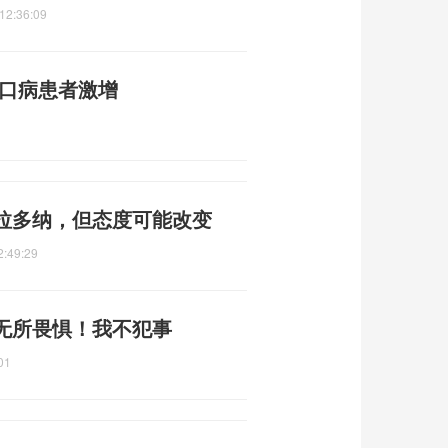
12:36:09
足口病患者激增
拉多纳，但态度可能改变
2:49:29
无所畏惧！我不犯事
01