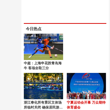
今日热点
中超：上海申花胜青岛海
牛 客场全取三分
浙江奉化所有景区文体场
宁夏运动会开幕 万众期待
所临时关闭 确保居民游客
体育盛会