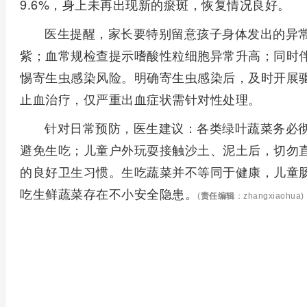
9.6%，身上未再出现新的瘀斑，恢复情况良好。
医生提醒，家长要特别留意孩子身体发出的异
紫；血常规检查提示嗜酸性粒细胞异常升高；同时
惕寄生虫感染风险。明确寄生虫感染后，及时开展
止血治疗，仅严重出血症状需针对性处理。
针对日常预防，医生建议：各类绿叶蔬菜务必
避免生吃；儿童户外玩耍接触沙土、泥土后，切勿
的良好卫生习惯。生吃蔬菜并不等同于健康，儿童
吃生鲜蔬菜存在不小安全隐患。
(
责任编辑
：zhangxiaohua)