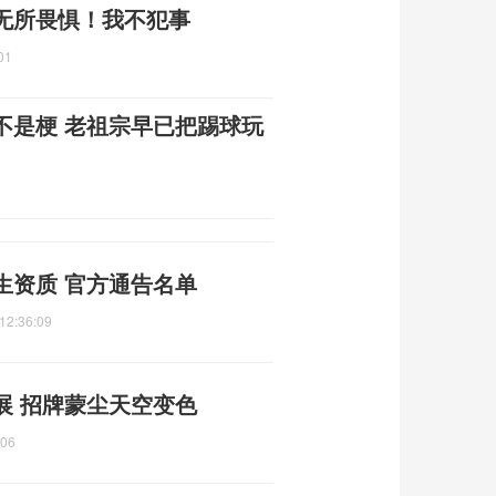
无所畏惧！我不犯事
01
不是梗 老祖宗早已把踢球玩
生资质 官方通告名单
12:36:09
展 招牌蒙尘天空变色
:06