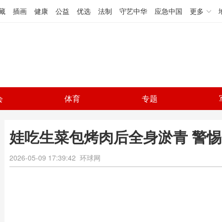
藏
插画
健康
公益
优选
法制
守艺中华
应急中国
更多
会
体育
专题
娃吃生菜包烤肉后全身淤青 警
2026-05-09 17:39:42
环球网