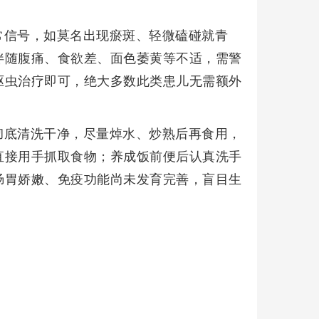
常信号，如莫名出现瘀斑、轻微磕碰就青
伴随腹痛、食欲差、面色萎黄等不适，需警
驱虫治疗即可，绝大多数此类患儿无需额外
彻底清洗干净，尽量焯水、炒熟后再食用，
直接用手抓取食物；养成饭前便后认真洗手
肠胃娇嫩、免疫功能尚未发育完善，盲目生