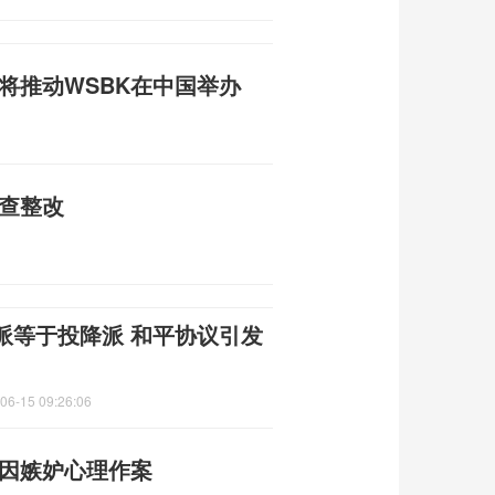
人将推动WSBK在中国举办
自查整改
派等于投降派 和平协议引发
06-15 09:26:06
 因嫉妒心理作案