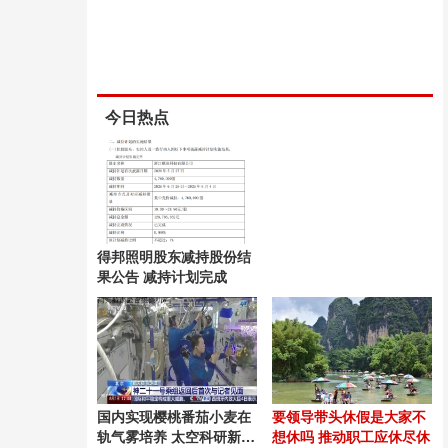
今日热点
得邦照明股东减持股份结
果公告 减持计划完成
国内实现樱桃番茄小麦在
要领导带头休假是大家不
轨气雾培养 太空科研新突
想休吗 推动职工应休尽休