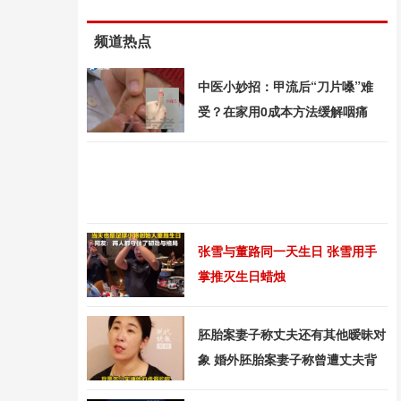
频道热点
中医小妙招：甲流后“刀片嗓”难
受？在家用0成本方法缓解咽痛
张雪与董路同一天生日 张雪用手
掌推灭生日蜡烛
胚胎案妻子称丈夫还有其他暧昧对
象 婚外胚胎案妻子称曾遭丈夫背
摔