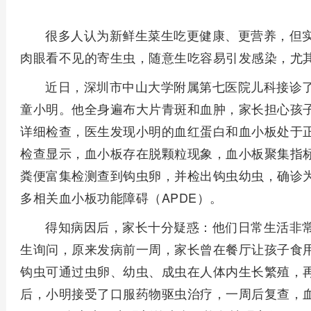
很多人认为新鲜生菜生吃更健康、更营养，但
肉眼看不见的寄生虫，随意生吃容易引发感染，尤
近日，深圳市中山大学附属第七医院儿科接诊
童小明。他全身遍布大片青斑和血肿，家长担心孩
详细检查，医生发现小明的血红蛋白和血小板处于
检查显示，血小板存在脱颗粒现象，血小板聚集指标
粪便富集检测查到钩虫卵，并检出钩虫幼虫，确诊
多相关血小板功能障碍（APDE）。
得知病因后，家长十分疑惑：他们日常生活非
生询问，原来发病前一周，家长曾在餐厅让孩子食
钩虫可通过虫卵、幼虫、成虫在人体内生长繁殖，
后，小明接受了口服药物驱虫治疗，一周后复查，血