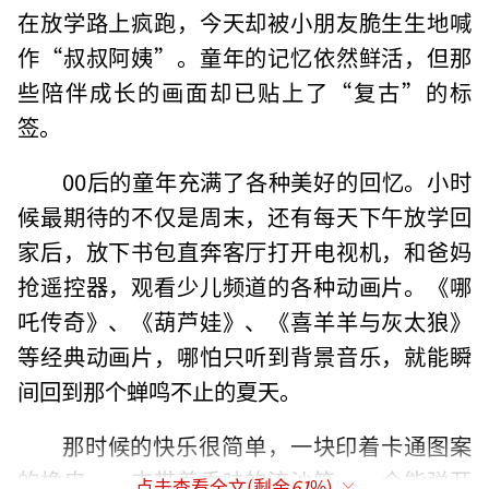
在放学路上疯跑，今天却被小朋友脆生生地喊
作“叔叔阿姨”。童年的记忆依然鲜活，但那
些陪伴成长的画面却已贴上了“复古”的标
签。
00后的童年充满了各种美好的回忆。小时
候最期待的不仅是周末，还有每天下午放学回
家后，放下书包直奔客厅打开电视机，和爸妈
抢遥控器，观看少儿频道的各种动画片。《哪
吒传奇》、《葫芦娃》、《喜羊羊与灰太狼》
等经典动画片，哪怕只听到背景音乐，就能瞬
间回到那个蝉鸣不止的夏天。
那时候的快乐很简单，一块印着卡通图案
的橡皮，一支带着香味的流沙笔，一个能弹开
点击查看全文(剩余
61
%)