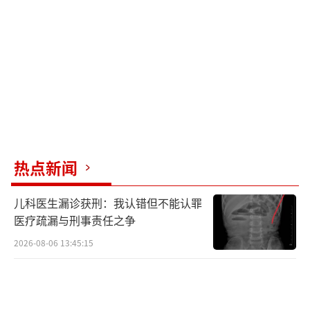
然而，00后的故事并不止于童年。长大后
的他们已经在各行各业闪闪发光。例如，退役
大学生士兵容海瑞将军营里的坚定与抗压精神
融入创业，把普通的拖鞋生意做成了年营收350
万的事业。00后民警黄铮在短短几分钟内冷静
处理了一起诈骗案，保护了群众126万元的财产
安全。00后女兵刘江涛则在射击比赛中打破女
子组纪录，展现了卓越的能力。
热点新闻
00后成为“上一代”并不是时光的告别，
儿科医生漏诊获刑：我认错但不能认罪
而是成长的勋章。那些藏在回忆里的简单与纯
医疗疏漏与刑事责任之争
粹并没有走远，而是变成了能够撑起一方天地
2026-08-06 13:45:15
的大人。愿大家永远记得，不管走多远，都还
是那个眼里有星星的少年。