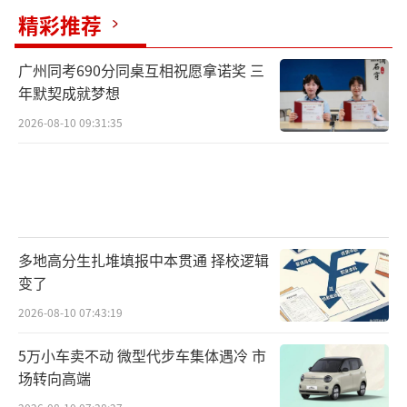
精彩推荐
缺失，Cosplay圈层便成为心理避风港，为孩
子提供了低门槛的身份认同、同伴认可与情绪
广州同考690分同桌互相祝愿拿诺奖 三
宣泄出口。孩子沉迷圈层、荒废学业，本质是
年默契成就梦想
在学业与家庭中，自我价值感、被接纳的心理
2026-08-10 09:31:35
需求长期未得到正向满足，而非单一的文化负
面影响。家长的全盘否定易触发心理禁果效
应，加剧亲子对立与逆反行为。
他建议，家庭应以包容尊重为前提，看见
多地高分生扎堆填报中本贯通 择校逻辑
孩子的热爱与闪光点，用平等沟通替代对立指
变了
责，和孩子共同划定爱好与学业的边界，引导
2026-08-10 07:43:19
孩子在热爱中涵养创意与责任；学校应搭建多
5万小车卖不动 微型代步车集体遇冷 市
元成长舞台，开设创意类正向社团活动，将兴
场转向高端
趣转化为成长动力；商场与社会应协同打造健