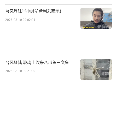
常消费能力的大额交易加以关注和提醒，防止
台风登陆半小时前后判若两地！
诱导性、冲动性高额消费。
2026-08-10 09:02:24
针对二次元文化内容问题，街道办已联合
市场监管、意识形态、文化执法等部门，建立
常态化联动巡查机制，对天府红及周边二次元
文化经营场所开展日常巡查和专项检查；同步
督促运营方落实内容管理主体责任，确保不出
台风登陆 玻璃上吹来八爪鱼三文鱼
现突破底线、危害未成年人身心健康的违规内
2026-08-10 09:21:00
容。
陈志林认为，未成年人沉迷Cosplay圈
层，根源是青春期心理需求的错位满足。青春
期孩子的心理发展任务是自我认同建构与同伴
归属感获取，当孩子的价值感、被接纳感长期