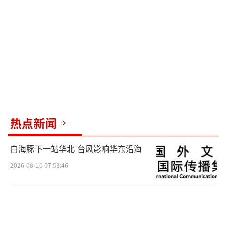
热议。有网友评论称“未成年确实不应该花那
么多钱和时间搞二次元，尤其是混圈”，有网
友认为“问题不是二次元，问题是沉迷”，还
有网友表示，“不能让二次元背所有的锅。”
针对家长反映的问题，春熙路街道办事处
通过问政平台作出正式回复。回复称，天府红
购物中心系通过市场化招商运营形成的二次元
热点新闻
主题商业综合体。针对未成年人聚集、非理性
消费等问题，街道办已压实运营方主体责任，
白海豚下一站华北 台风影响华东沿海
督促商场管理方推行未成年人消费提示制度，
2026-08-10 07:53:46
要求各店铺在经营场所显著位置张贴提示标
识，明确提醒“未成年人需在家长引导下理性
消费”。同时，各店铺在收银过程中，对存疑
的年轻顾客主动进行年龄核实，对明显超出正