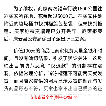
为了维权，商家两次驱车行驶1600公里往
返买家所在地，花费超过5000元。在买家住处
附近的垃圾桶中找到榴莲包装袋，但未找到榴
莲。买家称霉变榴莲已分开丢弃。商家报案
后，庆云县公安局徐园子派出所已立案。
价值190元的商品让商家耗费大量金钱和时
间，且没有确切结果，引发了舆论关注。这反
映出目前防范恶意“仅退款”的机制存在漏
洞。依据常理分析，冷冻榴莲不可能两天就发
霉，而且商家提供的照片显示发霉的榴莲与发
货商品形态不符，买家也拿不出自己丢弃的证
据。平台在这种情况下判定是商家的问题，显
点击查看全文(剩余
48
%)
然缺乏合理性。