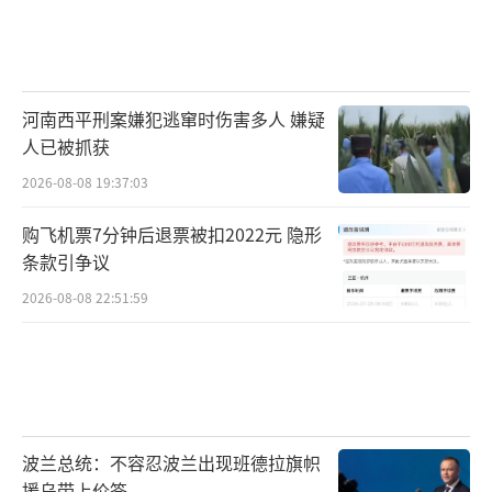
河南西平刑案嫌犯逃窜时伤害多人 嫌疑
人已被抓获
2026-08-08 19:37:03
购飞机票7分钟后退票被扣2022元 隐形
条款引争议
2026-08-08 22:51:59
波兰总统：不容忍波兰出现班德拉旗帜
援乌带上价签