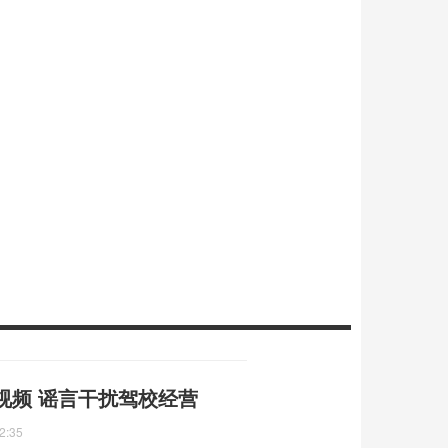
视频 谣言干扰驾校经营
2:35