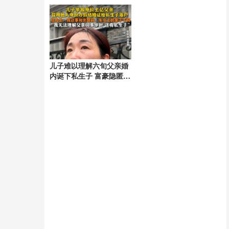
疲软
法改装车
儿子难以理解六旬父亲婚
内诞下私生子 富豪隐匿财
产真相揭开