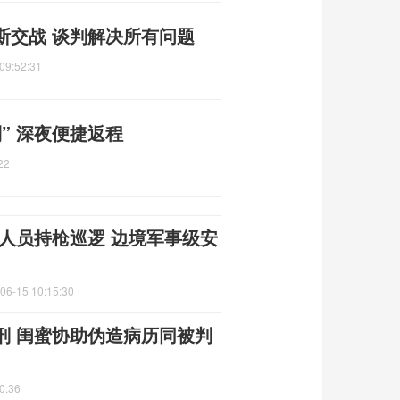
斯交战 谈判解决所有问题
09:52:31
” 深夜便捷返程
22
人员持枪巡逻 边境军事级安
06-15 10:15:30
刑 闺蜜协助伪造病历同被判
0:36