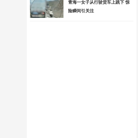
青海一女子从行驶货车上跳下 惊
险瞬间引关注