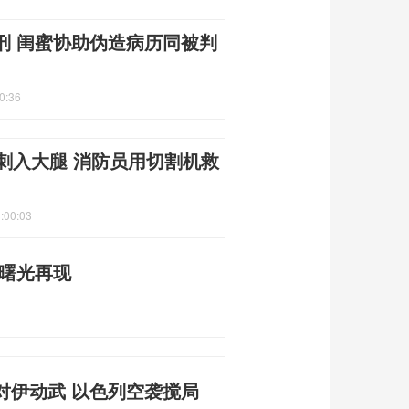
刑 闺蜜协助伪造病历同被判
0:36
刺入大腿 消防员用切割机救
:00:03
平曙光再现
对伊动武 以色列空袭搅局