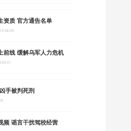
生资质 官方通告名单
12:36:09
上前线 缓解乌军人力危机
9:52:01
 凶手被判死刑
05
视频 谣言干扰驾校经营