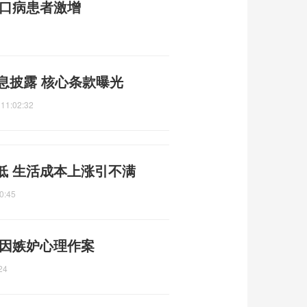
足口病患者激增
息披露 核心条款曝光
 11:02:32
低 生活成本上涨引不满
0:45
 因嫉妒心理作案
24