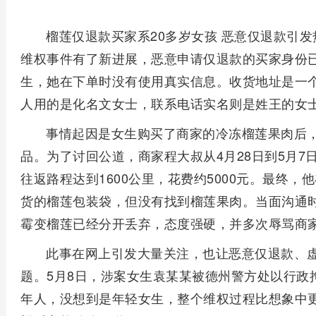
榴莲仅退款买家系20多岁女孩 恶意仅退款引
维权事件有了新进展，恶意申请仅退款的买家身份已
生，她在下单时没有使用真实信息。收货地址是一
人用的是化名文女士，联系电话实名则是姓王的女
事情起因是女生购买了商家的冷冻榴莲果肉后
品。为了讨回公道，商家程大叔从4月28日到5月
往返路程达到1600公里，花费约5000元。最终
货的榴莲包装袋，但没有找到榴莲果肉。当面沟通
霉变榴莲已经分开丢弃，态度强硬，并多次辱骂商
此事在网上引发大量关注，也让恶意仅退款、
题。5月8日，涉案女生袁某某被德州警方处以行政
年人，没想到是年轻女生，整个维权过程比想象中