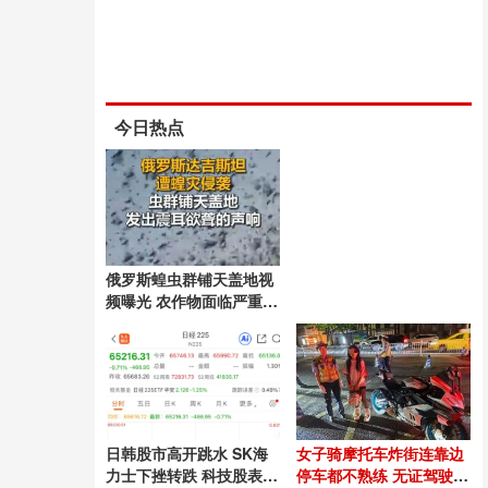
今日热点
俄罗斯蝗虫群铺天盖地视
频曝光 农作物面临严重威
胁
日韩股市高开跳水 SK海
女子骑摩托车炸街连靠边
力士下挫转跌 科技股表现
停车都不熟练 无证驾驶非