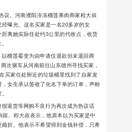
发热议。河南濮阳冷冻榴莲果肉商家程大叔
经曝光。这名买家是一名20多岁的女
个距离她实际住处约3公里的代收点，收货
士。
，以榴莲霉变为由申请仅退款但未退回商
7日两次驱车从河南前往山东德州寻找买家，
，他在买家住处附近的垃圾桶里找到了自家发
时，女生承认签收了化名下单的订单，声称
家。
虚假退货等网购不良行为再次成为热议话
拘留。程大叔表示，他原本以为买家是中
更曲折。他表示不希望得到金钱补偿，只希