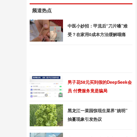
频道热点
中医小妙招：甲流后“刀片嗓”难
受？在家用0成本方法缓解咽痛
男子花58元买到假的DeepSeek会
员 付费服务竟是骗局
黑龙江一菜园惊现生菜界“姚明”
抽薹现象引发热议