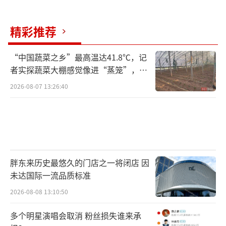
精彩推荐
“中国蔬菜之乡”最高温达41.8℃，记
者实探蔬菜大棚感觉像进“蒸笼”，有
村民称只能凌晨两点起来干活
2026-08-07 13:26:40
胖东来历史最悠久的门店之一将闭店 因
未达国际一流品质标准
2026-08-08 13:10:50
多个明星演唱会取消 粉丝损失谁来承