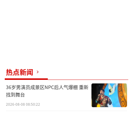
专家解读指出，旅游城市应扛起民生消费
监管责任，避免商家无限制抬高售价，损害城
市旅游口碑。海鲜定价是否合理关键在于明码
标价、计价单位清晰以及高端海鲜需提前告知
消费者价格。广州市价格协会会长李华表示，
高端海鲜售价偏高受多重因素影响，如稀缺程
度、保鲜成本、运输成本等。她强调，商家必
须履行前置告知义务，否则即使明码标价也可
热点新闻
能引发消费纠纷。
36岁男演员成景区NPC后人气爆棚 重新
针对海鲜行业普遍存在的问题，物价协会
找到舞台
建议监管部门统一规范海鲜标价形式，要求商
2026-08-08 08:50:22
家同时标注海鲜重量、每斤或每公斤单价、单
只参考重量及预估总价。此外，还建议游客进
店后仔细核对价目表，主动问清单只重量、单