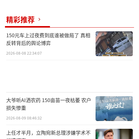
精彩推荐
150元车上过夜费到底谁被做局了 真相
反转背后的舆论博弈
2026-08-08 22:34:07
大爷听AI洒农药 150亩苗一夜枯萎 农户
损失惨重
2026-08-09 08:46:32
上任才半月，立陶宛新总理涉嫌学术不