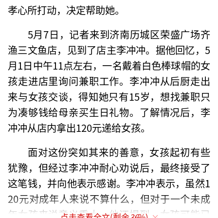
孝心所打动，决定帮助她。
5月7日，记者来到济南历城区荣盛广场齐
渔三文鱼店，见到了店主李冲冲。据他回忆，5
月1日中午11点左右，一名戴着白色棒球帽的女
孩走进店里询问兼职工作。李冲冲从后厨走出
来与女孩交谈，得知她只有15岁，想找兼职只
为凑够钱给母亲买生日礼物。了解情况后，李
冲冲从店内拿出120元递给女孩。
面对这份突如其来的善意，女孩起初有些
犹豫，但经过李冲冲耐心劝说后，最终接受了
这笔钱，并向他表示感谢。李冲冲表示，虽然1
20元对成年人来说不算什么，但对于一个未成
年女孩来说意义重大。他还提到，女孩可能已
点击查看全文(剩余
36
%)