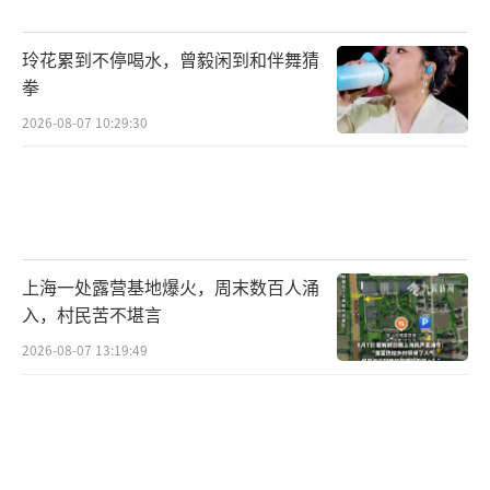
香港特区政府还推动金商在港建立或扩建
玲花累到不停喝水，曾毅闲到和伴舞猜
精炼厂，并与深圳签署合作备忘录，支持香港
拳
金商与深圳的精炼企业合作。今年1月，香港财
2026-08-07 10:29:30
库局与上海黄金交易所签署合作协议，建立高
层次协作治理架构，探索实物基础设施协同及
市场互联互通路径。
市场人士认为，香港当前推动黄金中央结
上海一处露营基地爆火，周末数百人涌
算体系、扩充仓储能力、加强与上海黄金交易
入，村民苦不堪言
所联动，再加上港交所重新布局黄金期货，已
2026-08-07 13:19:49
不只是单一产品层面的尝试，而是围绕“香港
国际黄金交易中心建设”展开的一整套基础设
施布局。香港特区行政长官李家超表示，若香
港能够成为黄金交易中心，更多交易、结算以