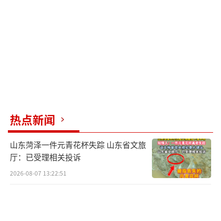
中国香港打造国际黄金交易中心的重要布局之
一。受当前地缘政治冲突特别是中东局势影
响，投资者在黄金买卖及储备过程中越来越重
视风险分散。黄金作为传统避险资产和价值储
藏工具，其流动性与避险属性进一步凸显。
现货市场方面，2025年香港黄金交易所日
均交易量达到1000亿港元。香港正依托其在区
热点新闻
域联通、金融基建、安全性等方面的优势，全
山东菏泽一件元青花杯失踪 山东省文旅
力打造国际黄金交易中心。香港贵金属中央结
厅：已受理相关投诉
算系统有限公司正积极推进黄金中央清算系统
2026-08-07 13:22:51
的准备工作，目标为今年内开展清算系统的试
运营。此外，香港将在未来3年把黄金仓储量增
加至2000吨，打造区域黄金储备枢纽。