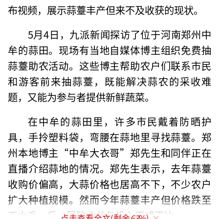
布视频，展示蒜薹丰产但来不及收获的现状。
5月4日，九派新闻探访了位于河南郑州中
牟的蒜田。现场有当地自媒体博主组织免费抽
蒜薹助农活动。这些博主帮助农户们联系市民
和游客前来抽蒜薹，既能解决蒜农的采收难
题，又能为参与者提供新鲜蔬菜。
在中牟的蒜田里，许多市民戴着防晒护
具，手拎塑料袋，弯腰在蒜地里寻找蒜薹。郑
州本地博主“中牟大衣哥”郑先生和同伴正在
直播介绍蒜地的情况。郑先生表示，去年蒜薹
收购价偏高，大蒜价格也居高不下，不少农户
扩大种植规模。然而今年蒜薹丰产但价格跌至
五六毛一斤，导致收益与投入不成正比。
点击查看全文(剩余
63
%)