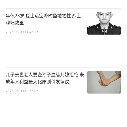
水过多导致大蒜种植时间偏晚，后来又受到病
害影响。不过，蒜薹品质依然不错，采收工作
年仅23岁 夏士远空降时坠地牺牲 烈士
已接近尾声，再过一周左右，农户就可以开始
魂归故里
采收大蒜了。
2026-08-09 14:46:17
（责任编辑：zx0001）
儿子去世老人要查孙子血缘儿媳拒绝 未
成年人利益最大化原则引发争议
2026-08-09 13:56:02