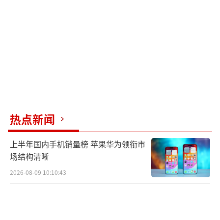
堤一带推进，目前多处蒜田已完成采收。
除了免费采摘外，还有人尝试在网上销售
蒜薹以增加收入。郑先生计划在蒜薹收完后继
续组织网友们帮助蒜农收蒜，并以较低价格出
售。
参与者们表示，通过这次活动不仅体验了
热点新闻
田间乐趣，还获得了新鲜蒜薹。一位来自湖北
的李女士说，她以前从未抽过蒜薹，这次体验
上半年国内手机销量榜 苹果华为领衔市
让她觉得很有意义。另一位开封市民则表示，
场结构清晰
打算带回家腌成咸菜。
2026-08-09 10:10:43
这片蒜田的蒜苗叶子有些偏黄，蒜薹也接
近成熟末期。郑先生解释说，这是由于去年雨