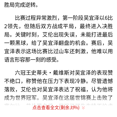
胜局完成逆转。
比赛过程异常激烈，第一阶段吴宜泽以6比
2领先，但随后双方战成平局，最终进入决胜
局。关键时刻，艾伦出现失误，未能打进最后
一颗黑球，给了吴宜泽翻盘的机会。赛后，吴
宜泽表示这场比赛比过山车还刺激，他难以用
语言形容那一刻的感受。
六冠王史蒂夫·戴维斯对吴宜泽的表现赞
不绝口，称赞他在压力下表现冷静。尽管遗憾
落败，艾伦也对吴宜泽表达了祝福，认为他将
成为世界冠军。吴宜泽在这届世锦赛上击败了
塞尔比、艾伦等名将，展现了初生牛犊不怕虎
点击查看全文(剩余
35
%)
的胆魄。