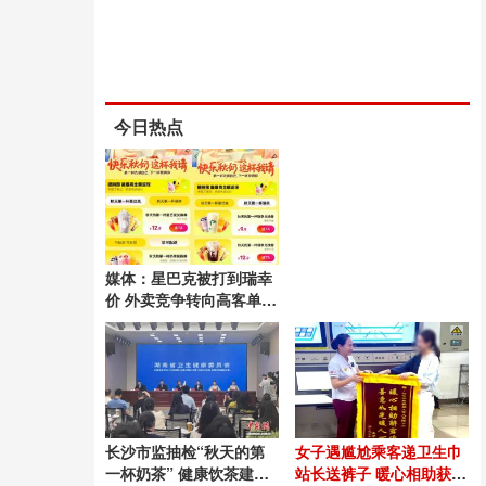
今日热点
媒体：星巴克被打到瑞幸
价 外卖竞争转向高客单市
场
长沙市监抽检“秋天的第
女子遇尴尬乘客递卫生巾
一杯奶茶” 健康饮茶建议
站长送裤子 暖心相助获锦