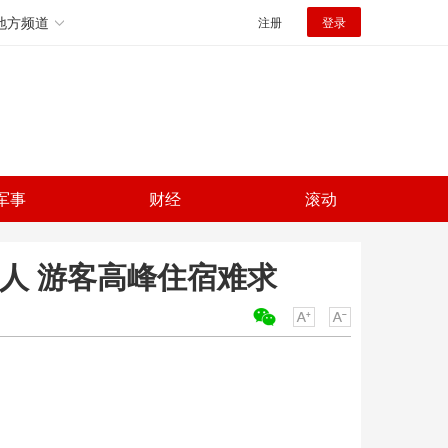
地方频道
注册
登录
军事
财经
滚动
1人 游客高峰住宿难求
关键词：