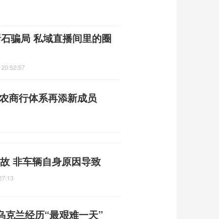
赌石骗局 私域直播间里的圈
 20:52:57
州农商行体系再添新成员
故 非车辆自身原因导致
27:13
乌克兰经历“最艰难一天”