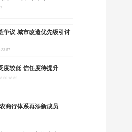
27
惹争议 城市改造优先级引讨
:23:57
受度较低 信任度待提升
3 20:18:32
州农商行体系再添新成员