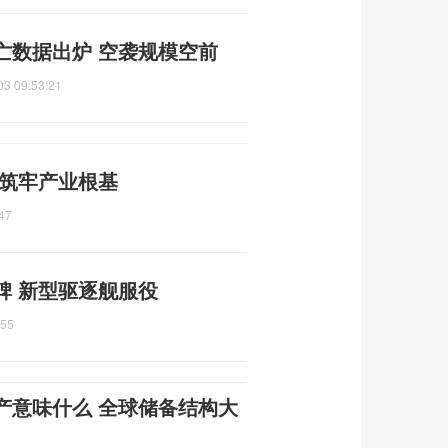
亡数据出炉 空袭规模空前
03 09:53:21
 筑牢产业根基
47
碑 新型驱逐舰服役
:55
产意味什么 全球储备结构大