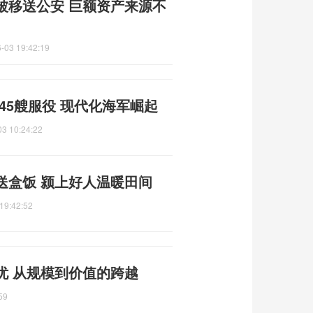
被移送公安 巨额资产来源不
-03 19:42:19
45艘服役 现代化海军崛起
03 10:24:22
送盒饭 颍上好人温暖田间
19:42:52
忧 从规模到价值的跨越
59