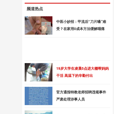
频道热点
中医小妙招：甲流后“刀片嗓”难
受？在家用0成本方法缓解咽痛
19岁大学生凌晨5点进大棚帮妈妈
干活 高温下的辛勤付出
官方通报特教老师招聘违规事件
严肃处理涉事人员