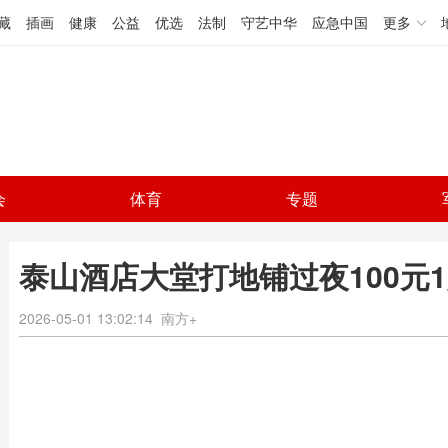
藏
插画
健康
公益
优选
法制
守艺中华
应急中国
更多
会
体育
专题
泰山酒店大堂打地铺过夜100元
2026-05-01 13:02:14
南方+