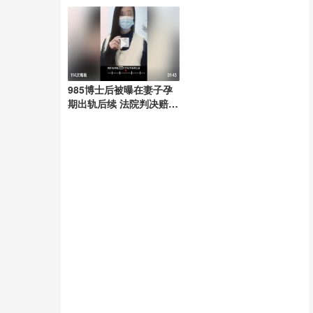
出炉
旗
985博士后被曝在妻子孕
期出轨后续 法院判决赔偿
仍未道歉