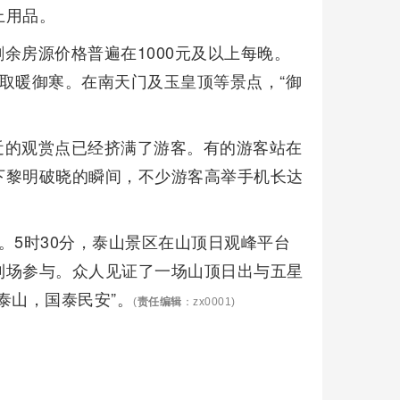
上用品。
余房源价格普遍在1000元及以上每晚。
取暖御寒。在南天门及玉皇顶等景点，“御
近的观赏点已经挤满了游客。有的游客站在
下黎明破晓的瞬间，不少游客高举手机长达
。5时30分，泰山景区在山顶日观峰平台
到场参与。众人见证了一场山顶日出与五星
泰山，国泰民安”。
(
责任编辑
：zx0001)