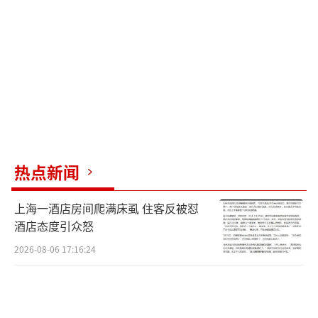
查。对于陈女士的持续举报，朱镇华表示院方
始终坚持依法依规处理，并呼吁政府部门给出
客观、公正的调查结果。同一天，另一名医院
工作人员回应称，针对陈女士的新举报，纪委
已再次介入调查，将按程序说明结果。
陈女士表示，医院纪委给出的调查结果并
不能让她信服，她认为应当提级调查，最好由
热点新闻
省纪委介入。此外，陈女士并非首次举报该院
上海一酒店房间爬满床虱 住客反被怼
问题。早在2024年，她便通过网络实名举报健
酒店态度引众怒
康管理科主任叶某萍，称其存在巨额财产来源
2026-08-06 17:16:24
不明、非法侵占公有资金等问题。根据相关报
道，叶某萍个人持有基金3000万元，向女儿转
账超800万元，另向他人转账600余万元。2025