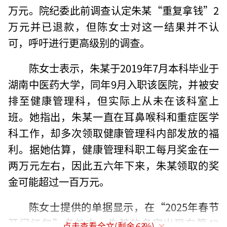
万元。院纪委此前调查认定朱某“重复拿钱”2
万元并已退款，但陈女士对这一结果并不认
可，呼吁进行更高级别的调查。
陈女士表示，朱某于2019年7月本科毕业于
湖南中医药大学，同年9月入职该医院，并被安
排至健康管理科，但实际上从未在该科室上
班。她指出，朱某一直在耳鼻喉科和重症医学
科工作，却多次领取健康管理科内部发放的福
利。据她估算，健康管理科职工每月奖金在一
两万元左右，因此五六年下来，朱某领取的奖
金可能超过一百万元。
陈女士提供的单据显示，在“2025年春节
开门红包”名单中，朱某的名字出现在第49
点击查看全文(剩余
63
%)