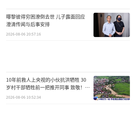
年4月11日，医院纪委宣布启动对叶某萍有关问
题的调查，并对其停职。然而，截至2026年4月
曝黎彼得穷困潦倒去世 儿子露面回应
28日，院方仍未对外通报叶某萍是否存在违纪
澄清传闻与后事安排
违法的相关情况。
（责任编辑：0882）
2026-08-06 20:57:16
10年前救人上央视的小伙抗洪牺牲 30
岁村干部牺牲前一把推开同事 致敬！送
别！
2026-08-06 10:52:34