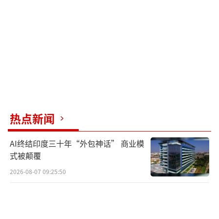
上了巨额债务。有人劝她申请破产，但她坚决
拒绝。为了还清债务，她在一本泛黄的账本上
记下了82笔债务，卖掉了厂房和存货，最后在
街头摆摊。每天早上5点多就起来搬货，中午啃
冷馒头。她不怕苦不怕难，因为她坚信承诺的
事一定要做到。
2021年2月5日，陈金英还清了最后一笔
热点新闻
债，烧掉了跟随她十年的账本。那一刻，她感
到阳光特别好，家里亮堂堂的。政府给了她许
AI终结印度三十年“外包神话” 商业模
多荣誉，但她知道这些荣誉是给“诚信”这两
式被颠覆
个字的。
2026-08-07 09:25:50
陈金英的故事激励了许多人。一位南通的
女同志曾找到她，被几百万的债务压得喘不过