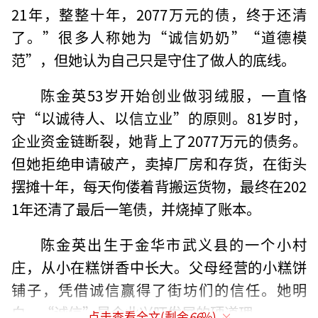
21年，整整十年，2077万元的债，终于还清
了。”很多人称她为“诚信奶奶”“道德模
范”，但她认为自己只是守住了做人的底线。
陈金英53岁开始创业做羽绒服，一直恪
守“以诚待人、以信立业”的原则。81岁时，
企业资金链断裂，她背上了2077万元的债务。
但她拒绝申请破产，卖掉厂房和存货，在街头
摆摊十年，每天佝偻着背搬运货物，最终在202
1年还清了最后一笔债，并烧掉了账本。
陈金英出生于金华市武义县的一个小村
庄，从小在糕饼香中长大。父母经营的小糕饼
铺子，凭借诚信赢得了街坊们的信任。她明
白，“诚信”是企业兴旺发展的硬道理。
点击查看全文(剩余
66
%)