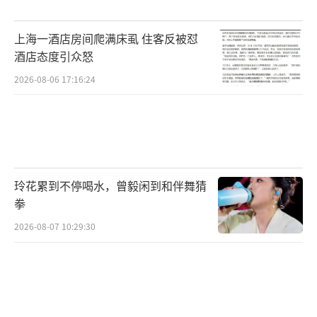
气。陈金英告诉她六个字：讲诚信，肯吃苦。
这位女士离开时说会努力，绝不丢人。这一
上海一酒店房间爬满床虱 住客反被怼
刻，陈金英意识到诚信不仅能照亮自己的路，
酒店态度引众怒
还能点燃别人心中的灯。
2026-08-06 17:16:24
如今时代变了，日子好了，但人心里的尺
子不能歪。浙江人走南闯北，凭的就
是“诚”字当头，“信”字铺路。这两样守住
了，走到哪儿都能抬得起头。
玲花累到不停喝水，曾毅闲到和伴舞猜
（责任编辑：zx0176）
拳
2026-08-07 10:29:30