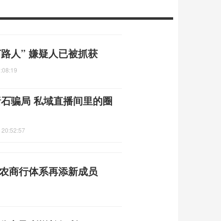
路人” 嫌疑人已被抓获
:08:19
赌石骗局 私域直播间里的圈
 20:52:57
州农商行体系再添新成员