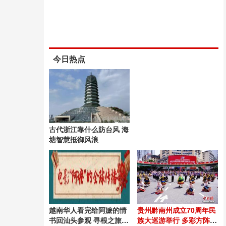
今日热点
古代浙江靠什么防台风 海
塘智慧抵御风浪
越南华人看完给阿嬷的情
贵州黔南州成立70周年民
书回汕头参观 寻根之旅触
族大巡游举行 多彩方阵展