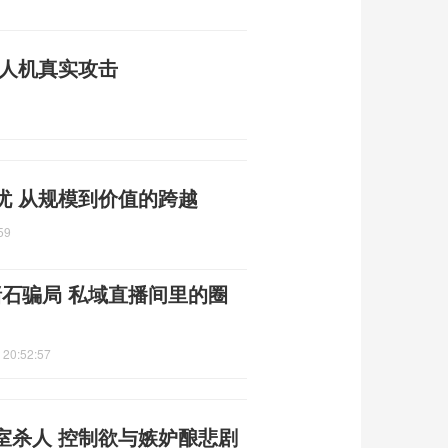
无人机真实攻击
忧 从规模到价值的跨越
59
赌石骗局 私域直播间里的圈
 20:52:57
室杀人 控制欲与嫉妒酿悲剧