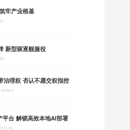
 筑牢产业根基
47
碑 新型驱逐舰服役
:55
带治理权 否认不愿交权指控
 16:06:21
产平台 解锁高效本地AI部署
20:21:40