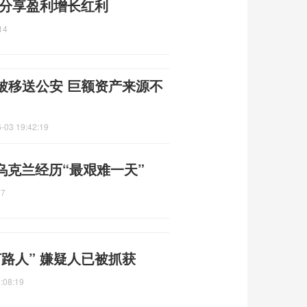
 分享盈利增长红利
14
被移送公安 巨额资产来源不
-03 19:42:19
乌克兰经历“最艰难一天”
27
路人” 嫌疑人已被抓获
:08:19