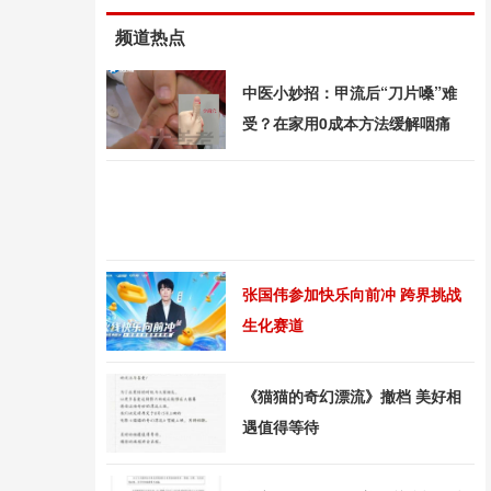
频道热点
中医小妙招：甲流后“刀片嗓”难
受？在家用0成本方法缓解咽痛
张国伟参加快乐向前冲 跨界挑战
生化赛道
《猫猫的奇幻漂流》撤档 美好相
遇值得等待