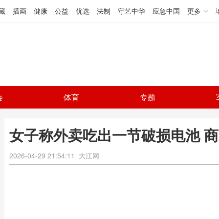
藏
插画
健康
公益
优选
法制
守艺中华
应急中国
更多
会
体育
专题
女子称外卖吃出一节破损电池 
2026-04-29 21:54:11
大江网