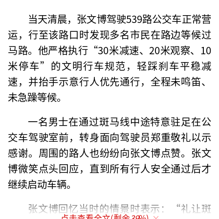
当天清晨，张文博驾驶539路公交车正常营
运，行至该路口时发现多名市民在路边等候过
马路。他严格执行“30米减速、20米观察、10
米停车”的文明行车规范，轻踩刹车平稳减
速，并抬手示意行人优先通行，全程未鸣笛、
未急躁等候。
一名男士在通过斑马线中途特意驻足在公
交车驾驶室前，转身面向驾驶员郑重敬礼以示
感谢。周围的路人也纷纷向张文博点赞。张文
博微笑点头回应，直到所有行人安全通过后才
继续启动车辆。
张文博回忆当时的情景时表示：“礼让斑
点击查看全文(剩余
39
%)