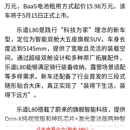
万元，BaaS电池租用方式起价15.98万元。该
车将于5月15日正式上市。
乐道L80是践行“科技为家”理念的新车
型，定位为智能双舱大五座旗舰SUV。车身长
度达到5145mm，提供了宽敞且灵活的装载空
间。通过超级双舱设计和多种原厂拓展配件，
乐道L80能够满足骑行装备收纳、露营场景适配
等多样需求。新车还配备了行业首发的三段式
随形贴合大床，真正实现了“装得下生活，装
得下远方”。
乐道L80搭载了蔚来的旗舰智能科技，提供
Orin-X纯视觉版和神玑芯片+激光雷达版两种智
驾方案。此外，车辆还配备了六种车身颜色和
点击查看全文(剩余
38
%)