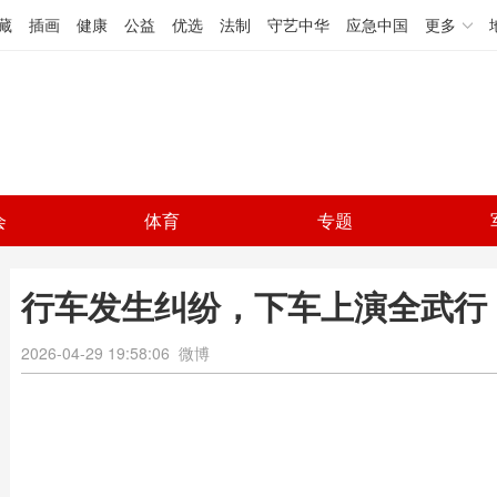
藏
插画
健康
公益
优选
法制
守艺中华
应急中国
更多
会
体育
专题
行车发生纠纷，下车上演全武行
2026-04-29 19:58:06
微博