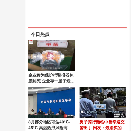
今日热点
企业称为保护把警报器包
膜封死 企业存一屋子危化
品自称空桶
8月部分地区可达40°C-
男子骑行濒临中暑幸遇交
45°C 高温热浪风险高
警出手 网友：最踏实的守