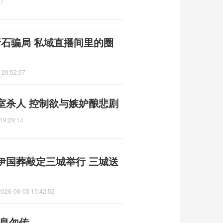
27
赌石骗局 私域直播间里的圈
 20:52:57
室杀人 控制欲与嫉妒酿悲剧
19:29:14
伊国葬敲定三城举行 三城送
2026-06-03 15:42:52
消息勿传