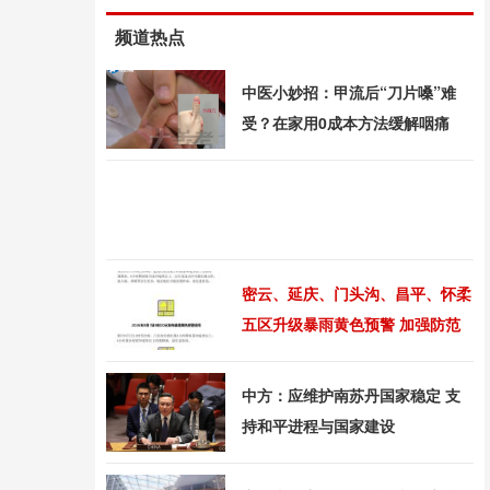
频道热点
中医小妙招：甲流后“刀片嗓”难
受？在家用0成本方法缓解咽痛
密云、延庆、门头沟、昌平、怀柔
五区升级暴雨黄色预警 加强防范
措施
中方：应维护南苏丹国家稳定 支
持和平进程与国家建设