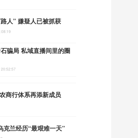
路人” 嫌疑人已被抓获
:08:19
赌石骗局 私域直播间里的圈
 20:52:57
州农商行体系再添新成员
乌克兰经历“最艰难一天”