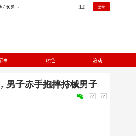
地方频道
注册
登录
军事
财经
滚动
，男子赤手抱摔持械男子
关键词：