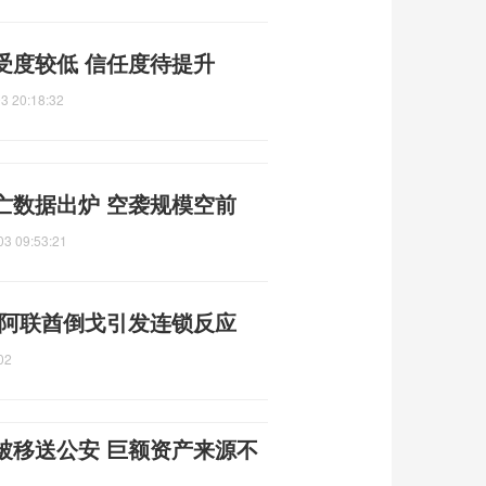
受度较低 信任度待提升
3 20:18:32
亡数据出炉 空袭规模空前
03 09:53:21
 阿联酋倒戈引发连锁反应
02
被移送公安 巨额资产来源不