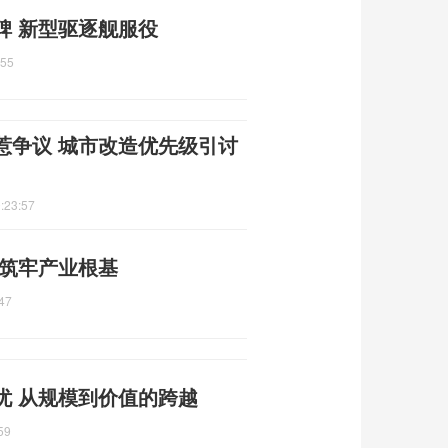
碑 新型驱逐舰服役
:55
惹争议 城市改造优先级引讨
:23:57
 筑牢产业根基
47
忧 从规模到价值的跨越
59