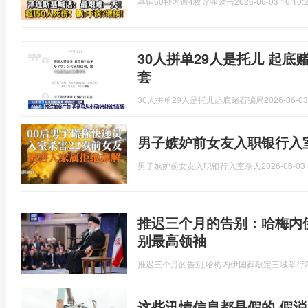
基辅60秒内遭4枚导弹袭击
2026-06-03 16:10:
30人拼单29人是托儿 起底
套
30人拼单29人是托儿起底赌石骗局
2026-06-03
男子嫉妒前女友入职银行入
男子嫉妒前女友入职银行入室杀人
2026-06-03 
推迟三个月的告别：哈梅内
别最高领袖
推迟三个月的告别,哈梅内伊国葬敲定三城举行
这些汛情信息都是假的 假