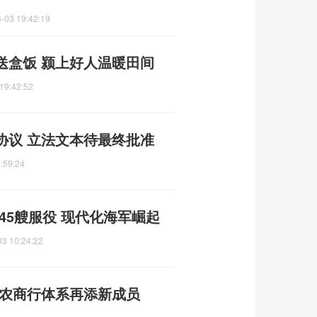
-03 19:42:19
送盒饭 颍上好人温暖田间
19:42:52
协议 立法文本待最终批准
:59:24
45艘服役 现代化海军崛起
03 10:24:22
州农商行体系再添新成员