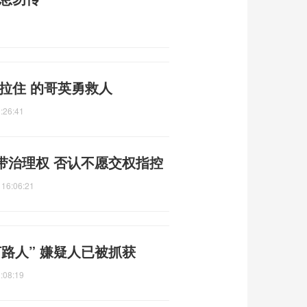
拉住 的哥英勇救人
:26:41
带治理权 否认不愿交权指控
 16:06:21
路人” 嫌疑人已被抓获
:08:19