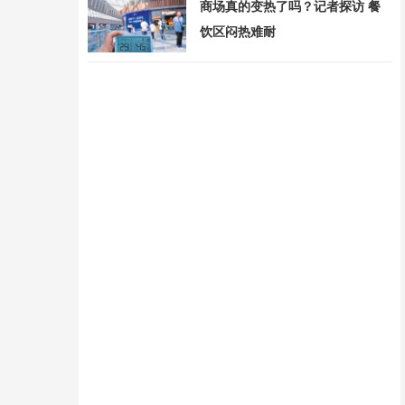
商场真的变热了吗？记者探访 餐
饮区闷热难耐