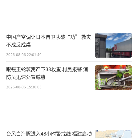
中国产空调让日本自卫队破“功” 救灾
不成反成桌
2026-08-06 22:01:40
眼镜王蛇筑窝产下38枚蛋 村民报警 消
防员迅速处置威胁
2026-08-06 15:30:03
台风白海豚进入48小时警戒线 福建启动