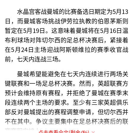
水晶宫客战曼城的比赛备选日期定为5月13
日，而曼城客场挑战伊劳拉执教的伯恩茅斯则
暂定在5月19日。这意味着曼城将在5月16日温
布利球场对阵切尔西的足总杯决赛后，紧接着
在5月24日主场迎战阿斯顿维拉的赛季收官战
前，七天内连战三场。
曼城希望能避免在七天内连续进行两场关
键联赛和一场足总杯决赛。然而，英超联赛方
预计会维持原有赛程，并拒绝了曼城在赛季末
段连续两个主场的要求。至少有三家英超俱乐
部反对曼城提出的赛程调整申请，但切尔西并
不在其中。争议主要集中在足总杯决赛后的联
赛赛程安排上。
（责任编辑：0764）
点击查看全文(剩余
0
%)