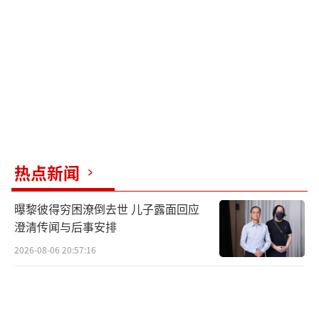
热点新闻
曝黎彼得穷困潦倒去世 儿子露面回应
澄清传闻与后事安排
2026-08-06 20:57:16