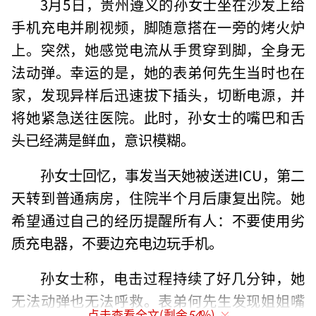
3月5日，贵州遵义的孙女士坐在沙发上给
手机充电并刷视频，脚随意搭在一旁的烤火炉
上。突然，她感觉电流从手贯穿到脚，全身无
法动弹。幸运的是，她的表弟何先生当时也在
家，发现异样后迅速拔下插头，切断电源，并
将她紧急送往医院。此时，孙女士的嘴巴和舌
头已经满是鲜血，意识模糊。
孙女士回忆，事发当天她被送进ICU，第二
天转到普通病房，住院半个月后康复出院。她
希望通过自己的经历提醒所有人：不要使用劣
质充电器，不要边充电边玩手机。
孙女士称，电击过程持续了好几分钟，她
无法动弹也无法呼救。表弟何先生发现姐姐嘴
点击查看全文(剩余
54
%)