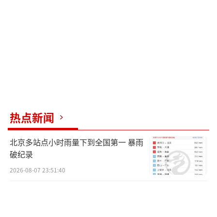
疗。住院已花去1万多元，后续治疗预计还需几
万元。这场意外让她暂时无法返回拉萨打理生
意，幸好有朋友帮忙照看店里。
孙女士认为，事故的原因是“劣质充电器
+边充边玩=致命组合”。她强调尽量不要用劣
质充电器，尽量用原装充电线，也不要边充电
边玩手机。她发布视频的目的，是希望用自己
热点新闻
的教训唤醒更多人的安全意识。
（责任编辑：0764）
北京多站点小时雨量下到全国第一 暴雨
破纪录
2026-08-07 23:51:40