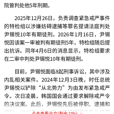
院曾判处他5年刑期。
2025年12月26日，负责调查紧急戒严事件
的特检组以涉嫌妨碍逮捕等罪名提请法庭判处
尹锡悦10年有期徒刑。2026年1月16日，尹锡
悦因该案一审被判有期徒刑5年，特检组随后提
出抗诉。同年4月6日的消息显示，特检组要求
在二审中判处尹锡悦10年有期徒刑。
目前，尹锡悦面临8起刑事诉讼，其中涉及
内乱相关案件。2024年12月3日晚，时任总统
尹锡悦以铲除“从北势力”为由发布紧急戒严
令。次日凌晨，韩国国会通过要求解除戒严令
的决议案。此后，尹锡悦先后被停职、逮捕和
弹劾。2026年2月19日，尹锡悦因内乱头目罪
点击查看全文(剩余
21
%)