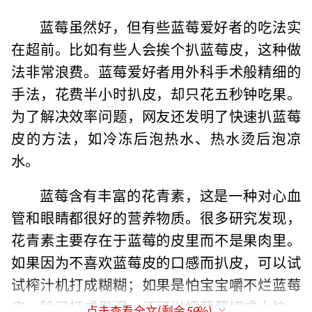
蓝莓虽然好，但有些蓝莓爱好者的吃法实
在超前。比如有些人会挨个扒蓝莓皮，这种做
法非常浪费。蓝莓爱好者用外科手术般精细的
手法，花费半小时扒皮，却只花五秒钟吃果。
为了解决效率问题，网友还发明了快速扒蓝莓
皮的方法，如冷冻后泡热水、热水烫后泡凉
水。
蓝莓含有丰富的花青素，这是一种对心血
管和眼睛都很好的营养物质。很多研究发现，
花青素主要存在于蓝莓的皮里而不是果肉里。
如果因为不喜欢蓝莓皮的口感而扒皮，可以试
试榨汁机打成糊糊；如果是怕宝宝嚼不烂蓝莓
皮，除了打成果泥，还可以把蓝莓切成小块，
点击查看全文(剩余
59
%)