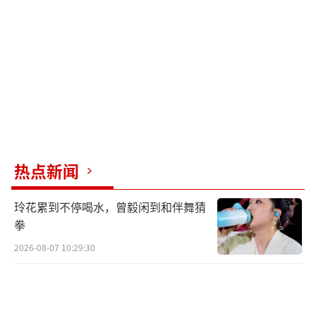
这些白色的东西叫果粉，是蓝莓自然生长形成
的保护层，对人体无害。果粉的主要成分是天
然形成的果糖、醇类、酯类，用来防晒、防失
水、防病菌。因此，没必要擦掉。
蓝莓变便宜了，但大个头的蓝莓价格仍然
较高。从营养角度来看，越大的蓝莓越不划
算，因为小个头蓝莓的皮占比多，而蓝莓的珍
热点新闻
贵营养主要在皮里。当然，大个头的蓝莓吃起
玲花累到不停喝水，曾毅闲到和伴舞猜
来更爽，但好不好吃更多取决于蓝莓品种和个
拳
人偏好。自己吃还是买小蓝莓吧，大蓝莓留着
2026-08-07 10:29:30
逢年过节再吃。
（责任编辑：0764）