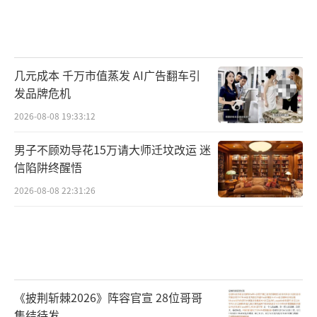
几元成本 千万市值蒸发 AI广告翻车引
发品牌危机
2026-08-08 19:33:12
男子不顾劝导花15万请大师迁坟改运 迷
信陷阱终醒悟
2026-08-08 22:31:26
《披荆斩棘2026》阵容官宣 28位哥哥
集结待发