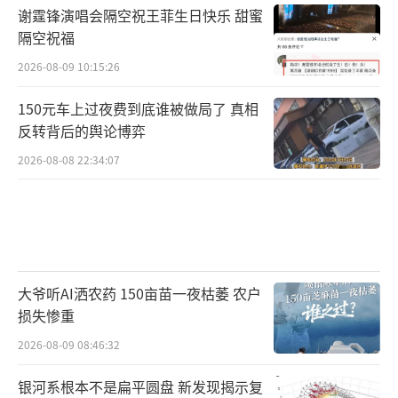
谢霆锋演唱会隔空祝王菲生日快乐 甜蜜
隔空祝福
2026-08-09 10:15:26
150元车上过夜费到底谁被做局了 真相
反转背后的舆论博弈
2026-08-08 22:34:07
大爷听AI洒农药 150亩苗一夜枯萎 农户
损失惨重
2026-08-09 08:46:32
银河系根本不是扁平圆盘 新发现揭示复