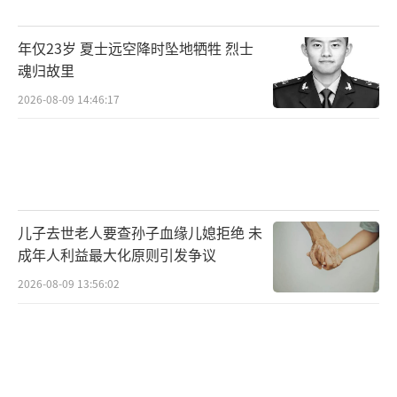
遥远的中东，又能证明什么呢？
年仅23岁 夏士远空降时坠地牺牲 烈士
在东京审判开庭80周年之际，高市政府不
魂归故里
反省历史罪责，反而一意孤行突破下限。中国
2026-08-09 14:46:17
依法实施的两用物项出口管制，精准斩断了日
本军工产业的供应链命脉。长期以来，日本高
度依赖中方两用物资供应链支撑军工生产。在
中方常态化合规管控、强化两用物项出口审查
后，日本三菱重工、川崎重工等核心军工企业
儿子去世老人要查孙子血缘儿媳拒绝 未
关键原料断供、零部件短缺，新式战机、导
成年人利益最大化原则引发争议
弹、舰艇的研发制造进度全面停滞。缺乏稳
2026-08-09 13:56:02
定、完整的上游供应链支撑，日本根本不具备
大规模、长期化扩张军工产业的能力，所谓长
期战争储备，完全是脱离现实的政治空想。