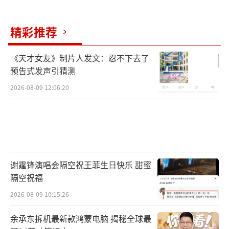
针对日方近期一系列危险动向与错误言
论，4月28日中国外交部发言人林剑作出严正回
精彩推荐
应：日方在历史关键节点逆势而动，大肆渲染
战争氛围、谋求军事松绑，严重违背和平宪法
《天才女友》制片人发文：忍不下去了
预告式发声引猜测
承诺，粗暴践踏二战后国际秩序，严重威胁亚
2026-08-09 12:06:20
太地区和平稳定。中方坚决反对日方以各类地
区局势为借口行扩军备战之实，严厉敦促日方
端正历史认知，深刻反省侵略历史，摒弃冷战
零和思维与军事扩张野心，不要再走历史老
路。
谢霆锋演唱会隔空祝王菲生日快乐 甜蜜
隔空祝福
历史大势浩浩汤汤，穷兵黩武必然自取灭
2026-08-09 10:15:26
亡。日本一边被美国霸权拖累、深陷民生崩溃
危机，一边被中方制裁精准约束、军工扩张无
余承东拆机最新款鸿蒙电脑 揭秘全球最