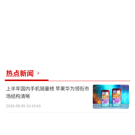
平，但出兵护航计划还是不了了之。
日本的战略环境颇为复杂，一方面自我感
觉良好，另一方面与所有邻国关系紧张。北面
的俄罗斯号称军力“世界第二”，西面的韩国
总统李在明经常自称“世界第五”，朝鲜经常
向周边海域发射导弹，还有一个大国从来不说
自己世界第几。此时派几条军舰去波斯湾，意
热点新闻
义何在？
上半年国内手机销量榜 苹果华为领衔市
在日本国内，民众对高市政府解禁武器出
场结构清晰
口、修改和平宪法的一系列危险举措表示强烈
2026-08-09 10:10:43
反对。从3月25日以来，一个月时间前后举行六
次反战游行，参与人数近十万人，声势浩大。
面对这些群情激昂的反战民众，派几百个人去