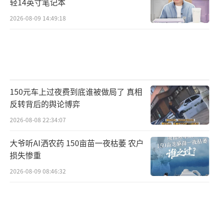
路可走，再加历史正义的永恒审判，多重现实
轻14英寸笔记本
枷锁之下，高市早苗的战争幻想注定破灭。无
2026-08-09 14:49:18
视民生、依附霸权、背叛历史的日本右翼路
线，最终只会将整个国家拖入自我毁灭的深
渊。
（责任编辑：zhangxiaohua）
150元车上过夜费到底谁被做局了 真相
反转背后的舆论博弈
2026-08-08 22:34:07
大爷听AI洒农药 150亩苗一夜枯萎 农户
损失惨重
2026-08-09 08:46:32