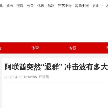
藏
插画
健康
公益
优选
法制
守艺中华
应急中国
更多
会
体育
专题
阿联酋突然“退群” 冲击波有多
2026-04-29 16:02:05
环球网