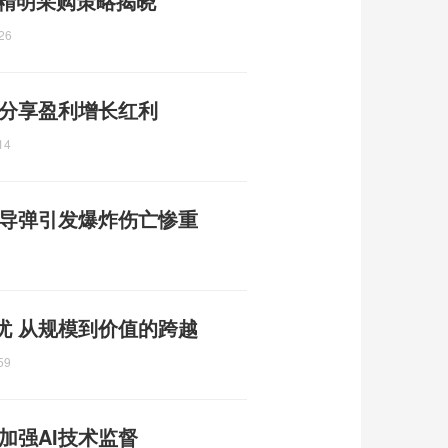
E 精明采购策略揭晓
26
 分享盈利增长红利
14
枚导弹引发爆炸伤亡惨重
忧 从规模到价值的跨越
59
加强AI技术监督