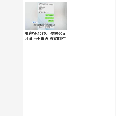
通用
锁定
搬家报价570元 要5060元
才肯上楼 遭遇“搬家刺客”