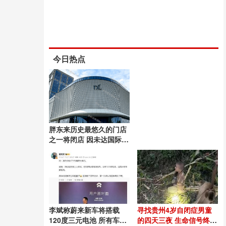
今日热点
胖东来历史最悠久的门店
之一将闭店 因未达国际一
流品质标准
李斌称蔚来新车将搭载
寻找贵州4岁自闭症男童
120度三元电池 所有车型
的四天三夜 生命信号终被