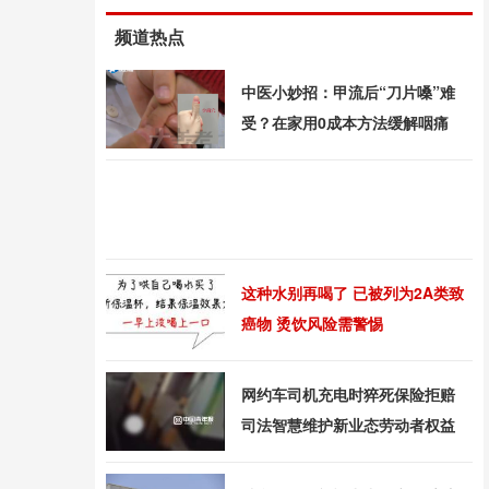
频道热点
中医小妙招：甲流后“刀片嗓”难
受？在家用0成本方法缓解咽痛
这种水别再喝了 已被列为2A类致
癌物 烫饮风险需警惕
网约车司机充电时猝死保险拒赔
司法智慧维护新业态劳动者权益