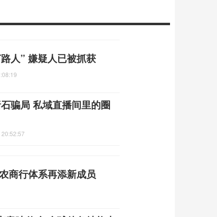
路人” 嫌疑人已被抓获
:08:19
赌石骗局 私域直播间里的圈
 20:52:57
州农商行体系再添新成员