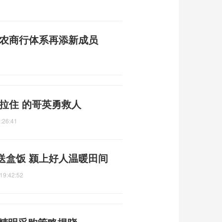
州农商行体系再添新成员
拉住 的哥英勇救人
:26:41
送盒饭 颍上好人温暖田间
19:42:52