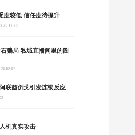
受度较低 信任度待提升
3 20:18:32
赌石骗局 私域直播间里的圈
 20:52:57
 阿联酋倒戈引发连锁反应
02
无人机真实攻击