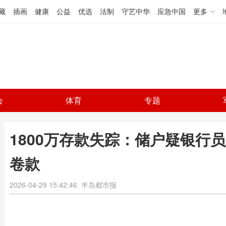
藏
插画
健康
公益
优选
法制
守艺中华
应急中国
更多
会
体育
专题
1800万存款失踪：储户疑银行
卷款
2026-04-29 15:42:46
半岛都市报