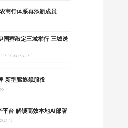
州农商行体系再添新成员
伊国葬敲定三城举行 三城送
2026-06-03 15:42:52
碑 新型驱逐舰服役
:55
产平台 解锁高效本地AI部署
20:21:40