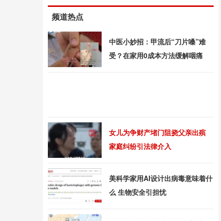
频道热点
中医小妙招：甲流后“刀片嗓”难
受？在家用0成本方法缓解咽痛
女儿为争财产堵门阻挠父亲出殡
家庭纠纷引法律介入
美科学家用AI设计出病毒意味着什
么 生物安全引担忧