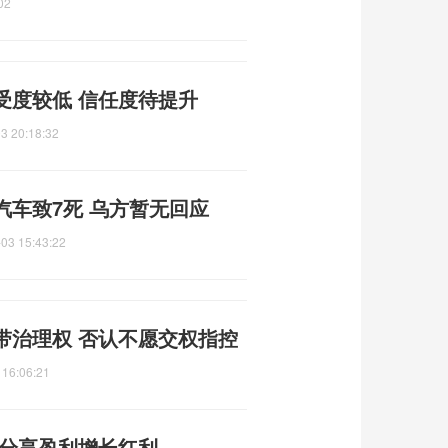
02
受度较低 信任度待提升
3 20:18:32
车致7死 乌方暂无回应
03 15:43:22
带治理权 否认不愿交权指控
 16:06:21
 分享盈利增长红利