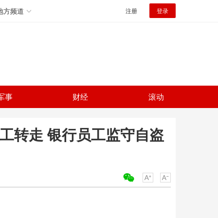
地方频道
注册
登录
军事
财经
滚动
员工转走 银行员工监守自盗
关键词：