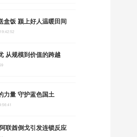
送盒饭 颍上好人温暖田间
19:42:52
忧 从规模到价值的跨越
59
的力量 守护蓝色国土
9:56:41
 阿联酋倒戈引发连锁反应