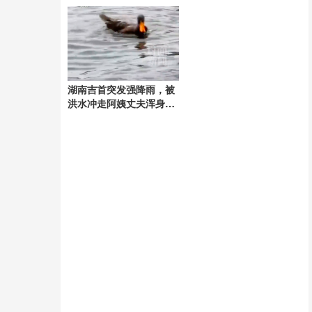
人购买
解暑热
湖南吉首突发强降雨，被
洪水冲走阿姨丈夫浑身颤
抖崩溃