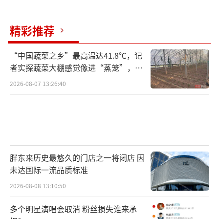
精彩推荐
“中国蔬菜之乡”最高温达41.8℃，记
者实探蔬菜大棚感觉像进“蒸笼”，有
村民称只能凌晨两点起来干活
2026-08-07 13:26:40
胖东来历史最悠久的门店之一将闭店 因
未达国际一流品质标准
2026-08-08 13:10:50
多个明星演唱会取消 粉丝损失谁来承