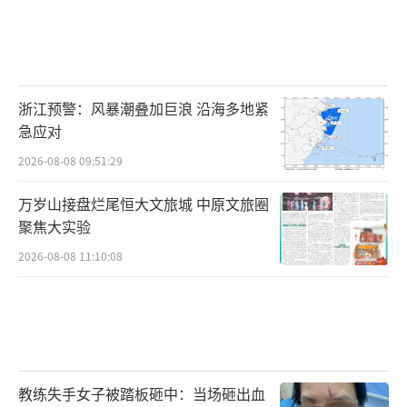
浙江预警：风暴潮叠加巨浪 沿海多地紧
急应对
2026-08-08 09:51:29
万岁山接盘烂尾恒大文旅城 中原文旅圈
聚焦大实验
2026-08-08 11:10:08
教练失手女子被踏板砸中：当场砸出血