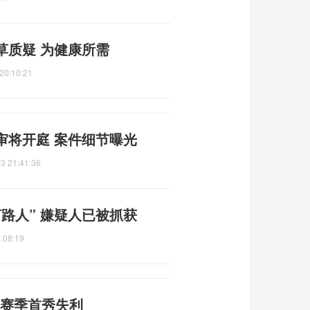
草质疑 为健康所需
20:10:21
审将开庭 案件细节曝光
3 21:41:36
路人” 嫌疑人已被抓获
:08:19
 赛季首秀失利