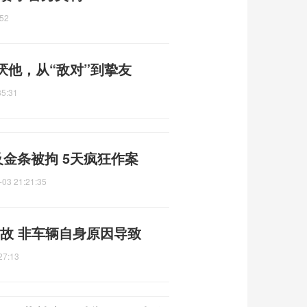
:52
厌他，从“敌对”到挚友
35:31
及金条被拘 5天疯狂作案
-03 21:21:35
故 非车辆自身原因导致
27:13