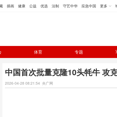
藏
插画
健康
公益
优选
法制
守艺中华
应急中国
更多
会
体育
专题
中国首次批量克隆10头牦牛 攻
2026-04-28 08:21:54
央广网