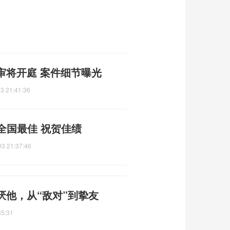
审将开庭 案件细节曝光
3 21:41:36
来全国最佳 祝贺佳绩
03 21:37:46
厌他，从“敌对”到挚友
35:31