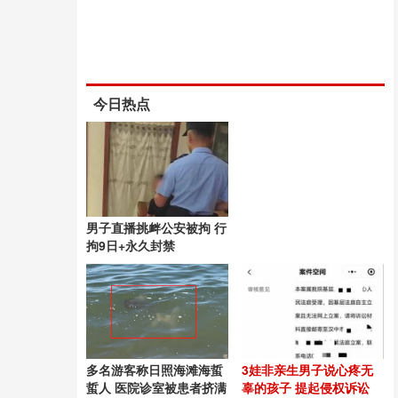
今日热点
男子直播挑衅公安被拘 行
拘9日+永久封禁
多名游客称日照海滩海蜇
3娃非亲生男子说心疼无
蜇人 医院诊室被患者挤满
辜的孩子 提起侵权诉讼