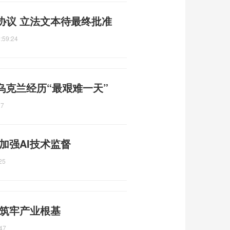
协议 立法文本待最终批准
:59:24
乌克兰经历“最艰难一天”
27
加强AI技术监督
25
 筑牢产业根基
47